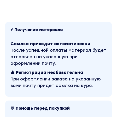
1. Аммиачный корректор
2. Органическая смывка
3. Седина. Теория
4. Седина в технике мордонсаж. Практика с о
⚡ Получение материала
Неделя 4
1. Какие техники окрашивания бывают и их схе
Ссылка приходит автоматически
2. Коммерческое мелирование. Отработка на м
После успешной оплаты материал будет
отправлен на указанную при
Смывка из черного
оформлении почту.
1. Полный алгоритм выполнения всех этапов см
👤 Регистрация необязательна
2. Алгоритм на химически поврежденный волос
При оформлении заказа на указанную
3. Сложные случаи со смывками
вами почту придет ссылка на курс.
4. Домашний уход
5. Найдите моделей для отработки на практик
Задание 1. Базовый и полный алгоритм смывки 
Задание 2. Смывка из чёрного убитых волос
💬 Помощь перед покупкой