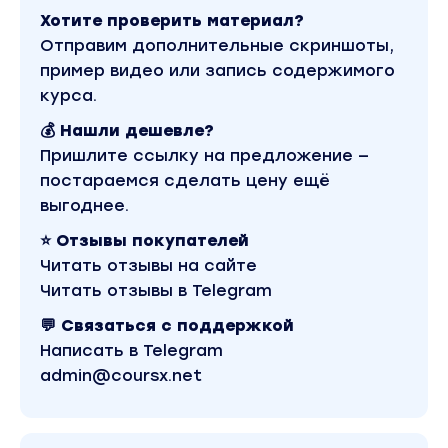
Семинар Цветовые бани
Хотите проверить материал?
Отправим дополнительные скриншоты,
2 Рабочие тетради
пример видео или запись содержимого
курса.
Практика
💰 Нашли дешевле?
Неделя 1
Пришлите ссылку на предложение —
1. Выход из блонда - с помощью пре-пигментаци
постараемся сделать цену ещё
модели
выгоднее.
2. Дисциплина Колористические задачи и техн
3. Мини курс Цветовые бани
⭐ Отзывы покупателей
4. 3D тонирование
Читать отзывы на сайте
5. Работа с сединой. Теория + видео на модели
Читать отзывы в Telegram
6. Видео на тестовых прядях
💬 Связаться с поддержкой
7. Видео тонирование на модели
Написать в Telegram
8. Booster расширенная программа
admin@coursx.net
Неделя 2
1. Как правильно фотографировать моделей н
2. Краситель подорожал остаться на своем ил