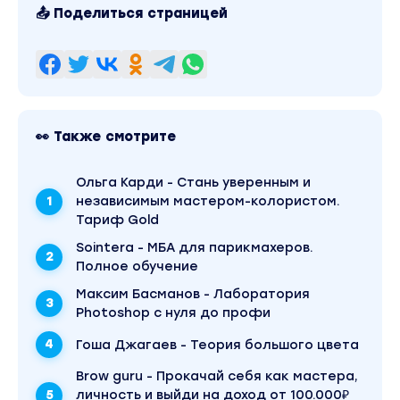
3. Дисциплина Колористические задачи и техн
📤 Поделиться страницей
Неделя 3
1. Разбор сложных случаев. Теория
2. Работа с пятнами
3. Поднятие косметической базы без порошка
корректора
👀 Также смотрите
4. Практический урок на модели
5. Смывка прямых пигментов
Ольга Карди - Стань уверенным и
Неделя 4
независимым мастером-колористом.
1. Математика цвета, как создать прозрачный 
Тариф Gold
2. Трехступенчатое осветление из косметическ
Sointera - МБА для парикмахеров.
растяжкой. Практика с отработкой на модели
Полное обучение
3. Ретушь седины. Практика с отработкой на м
Максим Басманов - Лаборатория
Неделя 5
Photoshop с нуля до профи
1. Бонусный урок. Из мелирования в тотал блон
щелочности на 12%. Видео на модели
Гоша Джагаев - Теория большого цвета
2. Теория щелочности, учимся рабоатать с Ph 
Brow guru - Прокачай себя как мастера,
окислителей, изготовление плексов и блокато
личность и выйди на доход от 100.000₽