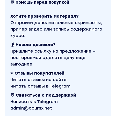
💬 Помощь перед покупкой
Формулирование видения, миссии и ДНК компани
Визионер-СЕО
Хотите проверить материал?
Отправим дополнительные скриншоты,
Как вести переговоры как СЕО
пример видео или запись содержимого
МОДУЛЬ 2. СИСТЕМЫ И ПРОЦЕССЫ
курса.
💰 Нашли дешевле?
Управление ключевыми показателями компании
Пришлите ссылку на предложение —
Управление отделом маркетинга
постараемся сделать цену ещё
Управление финансами компании
выгоднее.
Управление операционными процессами компан
⭐ Отзывы покупателей
Читать отзывы на сайте
МОДУЛЬ 3. КОНТАКТ И УПРАВЛЕНИЕ КОУЧ-ПОЗИЦИ
Читать отзывы в Telegram
БИЗНЕС-КОУЧИНГЕ
МОДУЛЬ 4. РАБОТА С ЭМОЦИЯМИ НА ПУТИ К
💬 Связаться с поддержкой
ДОСТИЖЕНИЮ ЦЕЛЕЙ БИЗНЕСА
Написать в Telegram
admin@coursx.net
Метод невозможного в постановке бизнес-целе