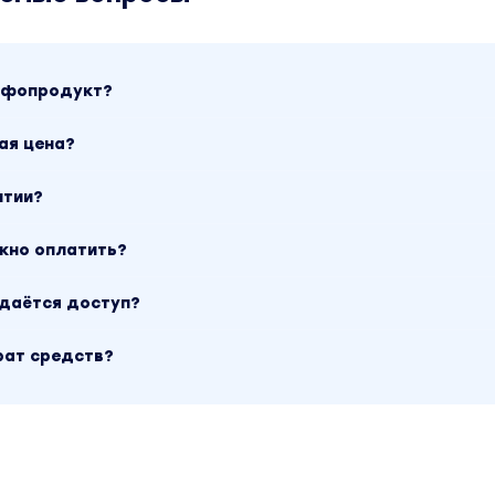
интересовать заказчика, научитесь правильно
 с ним и получите все инструменты для роста в
инфопродукт?
ая цена?
л стилиста. Стили и тренды
нтии?
и моды
ожно оплатить?
обзор программы и знакомство
есятилетия 20 века. Часть 1
ыдаётся доступ?
десятилетия 20 века. Часть 2
рат средств?
кие задачи выполняет каждая. Роль и особенност
в каждом виде съемки
: слагаемые идеальной картинки. Композиция, св
fashion-фотографии
сть 1