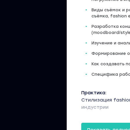
Виды съёмок и ра
съёмка, fashion e
Разработка кон
(moodboard/styl
Изучение и анал
Формирование о
Как создавать п
Специфика работ
Практика:
Стилизация fashi
индустрии
2 Организация съ
Показать полно