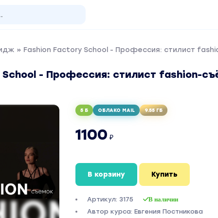
мидж
» Fashion Factory School - Профессия: стилист fash
y School - Профессия: стилист fashion-с
5 Б
ОБЛАКО MAIL
9.55 ГБ
1100
₽
В корзину
Купить
Артикул: 3175
В наличии
Автор курса: Евгения Постникова