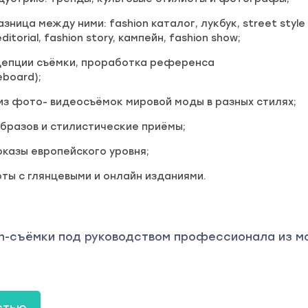
зница между ними: fashion каталог, лукбук, street style
ditorial, fashion story, кампейн, fashion show;
цепции съёмки, проработка референса
eboard);
из фото- видеосъёмок мировой моды в разных стилях;
бразов и стилистические приёмы;
оказы европейского уровня;
ы с глянцевыми и онлайн изданиями.
on-съёмки под руководством профессионала из м
ёмок
стью