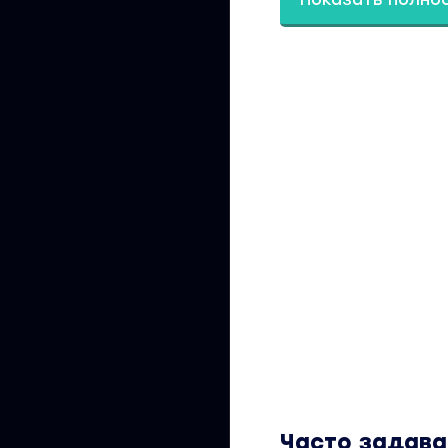
Креативная идея
Подбор команды
Подбор локации
Работа с команд
Практика:
Самостоятельное 
3 Продвижение
Как продвигать с
Где находить за
Как правильно о
Составление по
Часто задав