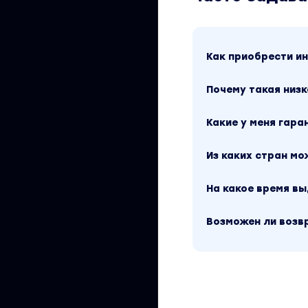
Результат:
Вы узнаете как за
взаимодействовать
Как приобрести 
профессии
Почему такая низк
Программа курса
Блок 1. Функциона
Какие у меня гара
Система индустри
Из каких стран м
Вводное занятие: 
Основные модные д
На какое время в
Основные модные 
Тренды '23
Возможен ли возв
Виды съемок и ка
работы стилиста 
Fashion-фотогрфия
ракурс Тренды в 
Женские стили. Ча