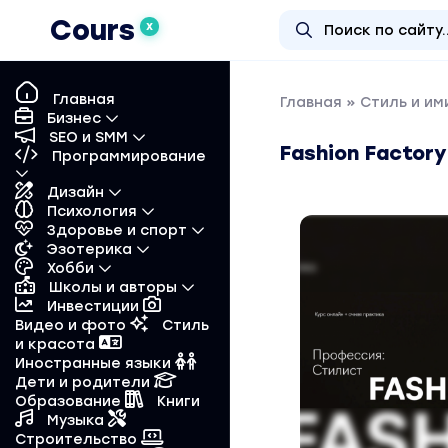
Cours
X
Главная
Главная
»
Стиль и и
Бизнес
SEO и SMM
Fashion Factor
Программирование
Дизайн
Психология
Здоровье и спорт
Эзотерика
Хобби
Школы и авторы
Инвестиции
Видео и фото
Стиль
и красота
Иностранные языки
Дети и родители
Образование
Книги
Музыка
Строительство