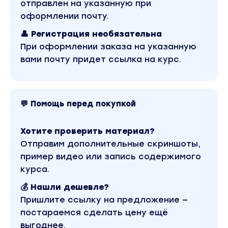
Питерсон - Психология личности (2024)». Это
отправлен на указанную при
материал 2024 года. Оригинальная стоимость
оформлении почту.
курса у автора составляет 7450 рублей. В
магазине Coursx.net данный материал доступен
👤 Регистрация необязательна
за 230 рублей. Обучающий курс входит в рубрику
«Эзотерика и оккультизм / Психология». Другие
При оформлении заказа на указанную
материалы автора «Джордан Питерсон» можно
вами почту придет ссылка на курс.
найти через поиск по сайту.
💬 Помощь перед покупкой
Хотите проверить материал?
Отправим дополнительные скриншоты,
пример видео или запись содержимого
курса.
💰 Нашли дешевле?
Пришлите ссылку на предложение —
постараемся сделать цену ещё
выгоднее.