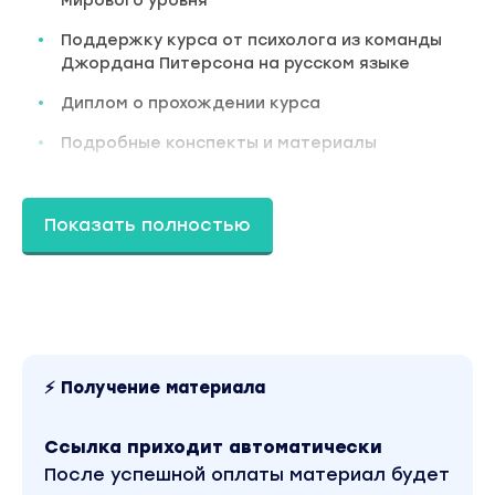
мирового уровня
Поддержку курса от психолога из команды
Джордана Питерсона на русском языке
Диплом о прохождении курса
Подробные конспекты и материалы
Годовой доступ к курсу
8 видеолекций с аудиоверсиями
Показать полностью
Этот пятичасовой насыщенный курс
сочетает в себе теорию и практику, а также
полностью соответствует университетскому
курсу, который читает профессор Питерсон.
Вспомогательные материалы
⚡ Получение материала
Лекции будут сопровождаться конспектами
с основными выводами, а также ссылками,
дополнительными материалами для чтения.
Ссылка приходит автоматически
После успешной оплаты материал будет
Вы находитесь на странице товара «Джордан