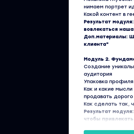
нимаем портрет ид
Какой контент в r
Результат модуля
вовлекаться наша
Доп.материалы: Ш
клиента"
Модуль 2. Фундам
Создание уникаль
аудитория
Упаковка профиля 
Как и какие мысли
продавать дорого
Как сделать так, 
Результат модуля
чтобы привлекат
Доп.материалы: Ч