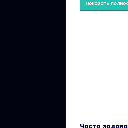
Показать полно
Модуль 3. Стратег
Построение вашей
Как продвигаться 
Зашитый прогрев в
Разработка уникал
аудиторию с рилс
Результат модуля
клиентов и подпи
без сторис 24/7
Доп.материалы: П
наставничества от
Разбор видов стра
Модуль 4. Прогрев 
где брать идеи re
Правила вовлекающ
Сценарии продающ
Часто задав