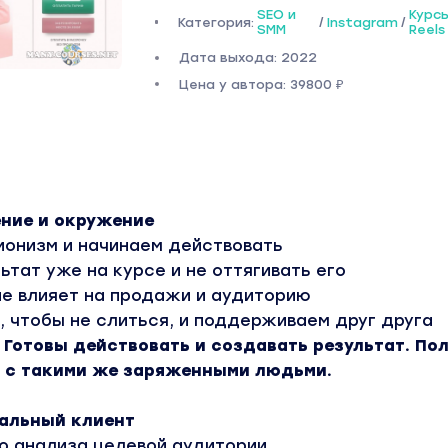
SEO и
Курс
Категория:
/
Instagram
/
SMM
Reels
Дата выхода: 2022
Цена у автора: 39800 ₽
ение и окружение
онизм и начинаем действовать
ьтат уже на курсе и не оттягивать его
ие влияет на продажи и аудиторию
 чтобы не слиться, и поддерживаем друг друга
 Готовы действовать и создавать результат. По
 с такими же заряженными людьми.
еальный клиент
го анализа целевой аудитории