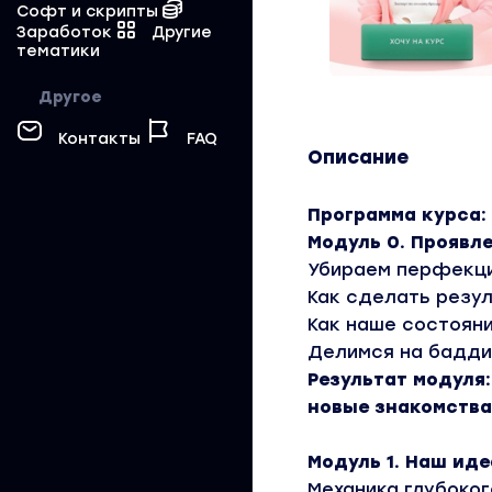
Софт и скрипты
Заработок
Другие
тематики
Другое
Контакты
FAQ
Описание
Программа курса:
Модуль 0. Проявл
Убираем перфекци
Как сделать резул
Как наше состоян
Делимся на бадди,
Результат модуля:
новые знакомства
Модуль 1. Наш ид
Механика глубоко