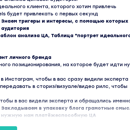
еального клиента, которого хотим привлечь
eels будет привлекать с первых секунд
: Знаем тригеры и интересы, с помощью которых
 аудитория
аблон анализа ЦА, Таблица "портрет идеальног
ент личного бренда
ного позиционирования, на которое будет идти н
в Инстаграм, чтобы в вас сразу видили эксперта
 передавать в сториз/визуале/видео рилс, чтобы
чтобы в вас видели эксперта и обращались именно
: Закладываем в упаковку блога грамотные смыс
ь нужную нам платёжеспособную ЦА
ек-лист упаковки продающего профиля