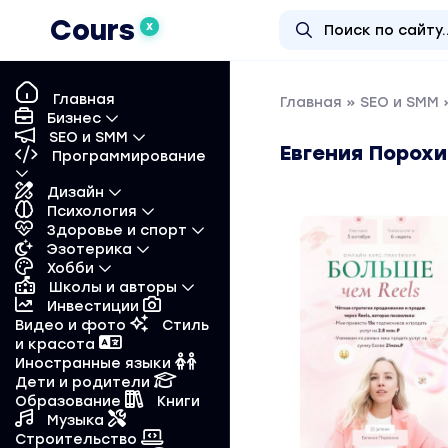
Cours
X
Главная
Главная
»
SEO и SMM
»
Бизнес
SEO и SMM
Евгения Порохи
Программирование
Дизайн
Психология
Здоровье и спорт
Эзотерика
Хобби
Школы и авторы
Инвестиции
Видео и фото
Стиль
и красота
Иностранные языки
Дети и родители
Образование
Книги
Музыка
Строительство