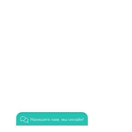
ояться
. Это
 39800
. Другие
.
Напишите нам, мы онлайн!