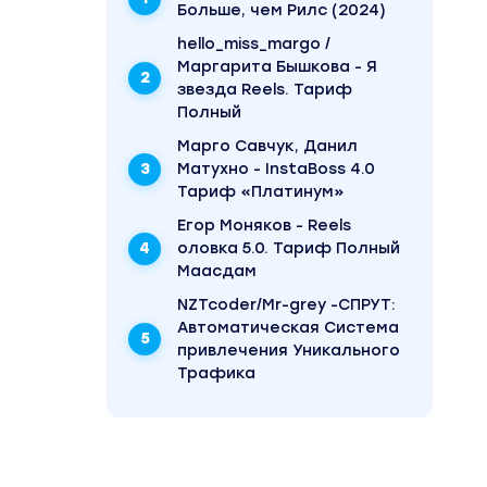
Больше, чем Рилс (2024)
hello_miss_margo /
Маргарита Бышкова - Я
звезда Reels. Тариф
24/7
Полный
Марго Савчук, Данил
Матухно - InstaBoss 4.0
Тариф «Платинум»
вать
Егор Моняков - Reels
оловка 5.0. Тариф Полный
Маасдам
еты)
NZTcoder/Mr-grey -СПРУТ:
Автоматическая Система
привлечения Уникального
Трафика
нды