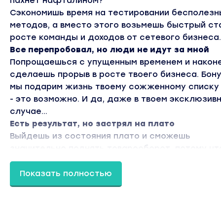
пахнет нафталином?
Сэкономишь время на тестировании бесполезн
методов, а вместо этого возьмешь быстрый ст
росте команды и доходов от сетевого бизнеса.
Все перепробовал, но люди не идут за мной
Попрощаешься с упущенным временем и након
сделаешь прорыв в росте твоего бизнеса. Бон
мы подарим жизнь твоему сожженному списку 
- это возможно. И да, даже в твоем эксклюзив
случае...
Есть результат, но застрял на плато
Выйдешь из состояния плато и сможешь
значительно поднять товарооборот, потому чт
легко сможешь передать технологию презент
абсолютно любому человеку из вашей команды
Показать полностью
быстро взрастить новую лидерскую ветку.
Дикий страх презентации, звонка и отказов
Навсегда избавишься от стархов через измене