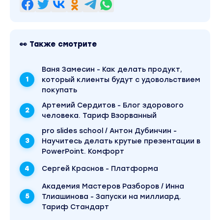
цифры, которая обеспечит тебе быстрый прир
товарооборота. С помощью этой технологии т
научишься закрывать человека с одного диал
на сумму свыше 100.000 рублей, что уж говорит
👀 Также смотрите
стандартной активации
Инструменты быстрой дубликации
Ваня Замесин - Как делать продукт,
Ты сможешь передавать своим новым людям н
который клиенты будут с удовольствием
презентации сетевого бизнеса в экстра сжат
покупать
сроки без потери эффективности
Артемий Сердитов - Блог здорового
Сверхрезультаты в закрытие отчетного перио
человека. Тариф Взорванный
Твои люди не просто регистрируются и обучаю
pro slides school / Антон Дубинчин -
а активно создают товарооборот
Научитесь делать крутые презентации в
Технология бесконечного списка
PowerPoint. Комфорт
А это вишенка на торте! Создание
Сергей Краснов - Платформа
самогенерирующей системы лидов внутри тво
Академия Мастеров Разборов / Инна
структуры: 1 новый человек в команде = min 10
Тлиашинова - Запуски на миллиард.
новых людей
Тариф Стандарт
Живая практика в процессе прохождения коу