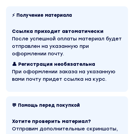
внутренних установок относительно себя,
относительно продаж и, главное, своей роли в 
⚡ Получение материала
ЧТО БУДЕТ В ПРОГРАММЕ
Изменение внутренних установок относитель
продаж и сетевого бизнеса
Ссылка приходит автоматически
Чтобы избежать вероятности отложить действ
После успешной оплаты материал будет
"до понедельника" и создать внутри чувство
отправлен на указанную при
большой внутренней самоценности
оформлении почту.
Методики избавления от страхов презентации
👤 Регистрация необязательна
звонка, отказов или отсутствия своего резул
При оформлении заказа на указанную
Твой фундамент для изменений сейчас и
вами почту придет ссылка на курс.
невозможности откатов потом
Технология беспроигрышной презентации чер
БВХ потенциальных партнеров
Этот тот момент диалога когда собеседник п
💬 Помощь перед покупкой
спрашивает "а как попасть к тебе в команду?"
Рабочие скрипты, адаптированные под твою
Хотите проверить материал?
компанию и твою личность
Отправим дополнительные скриншоты,