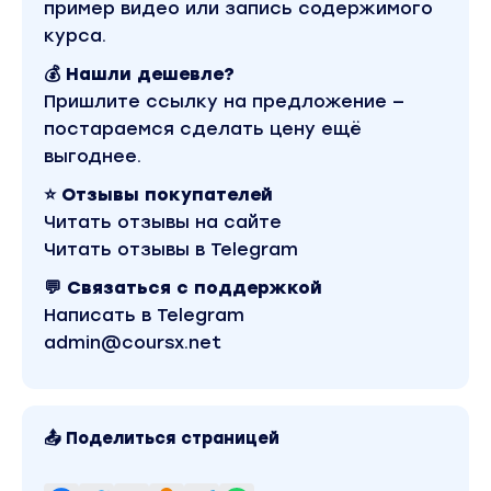
Беспроигрышный вариант диалога о бизнесе с
пример видео или запись содержимого
человеком любого статуса и психотипа, работ
курса.
даже по "сожженному" списку
💰 Нашли дешевле?
Инструменты по эффективной отработке
Пришлите ссылку на предложение —
возражений
постараемся сделать цену ещё
В любом диалоге как рыба в воде, а любое
выгоднее.
возражение теперь - твой союзник в продажах
⭐ Отзывы покупателей
Навык удаленной презентации
Читать отзывы на сайте
Теперь для развития бизнеса тебе понадобитс
Читать отзывы в Telegram
только телефон
Докрутка твоей лидерской позиции и ценност
💬 Связаться с поддержкой
твоего предложения
Написать в Telegram
Новая упаковка, которая продает тебя и идею
admin@coursx.net
бизнеса "без продаж". Оставим амплуа "зазыв
в прошлом - люди сами будут хотеть идти за т
Технология продающей консультации на
📤 Поделиться страницей
ультрадорогие чеки
Ты сможешь поднять средний чек активации д