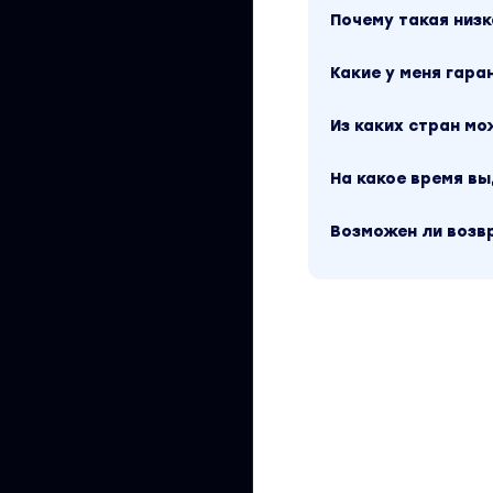
мотивация». Друг
Почему такая низк
по сайту.
Какие у меня гара
Из каких стран м
На какое время в
Возможен ли возв