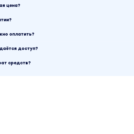
ие материалы автора «Ольга Байкина» можно найти чер
ая цена?
нтии?
ожно оплатить?
ыдаётся доступ?
рат средств?