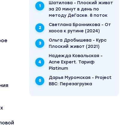
Шатилова - Плоский живот
за 20 минут в день по
методу ДеГаске. 8 поток
Светлана Бронникова - От
хаоса к рутине (2024)
рое
Ольга Дробышева - Курс
Плоский живот (2021)
Надежда Ковальская -
Acne Expert. Тариф
Platinum
Дарья Муромская - Project
BBC: Перезагрузка
ения
х
ловой