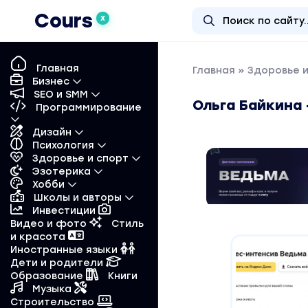
Cours
X
Главная
Главная
»
Здоровье 
Бизнес
SEO и SMM
Ольга Байкина
Программирование
Дизайн
Психология
Здоровье и спорт
Эзотерика
Хобби
Школы и авторы
Инвестиции
Видео и фото
Стиль
и красота
Иностранные языки
Дети и родители
Образование
Книги
Музыка
Строительство