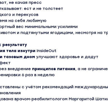
от, не качая пресс
отказывает: ест и не толстеет
дкого и перекусов
ремя на себя любимую
ртный вес минимальными усилиями
ивотом и подтянутыми ягодицами, несмотря на т
к результату
ия тела изнутри
InsideOut
 и тазовым дном
улучшают здоровье и дадут
фект
рез внедрение
принципов питания
, а не огранич
енировки 6 раз в неделю
оставлены с учётом рекомендаций международны
ановления
ована врачом-реабилитологом Маргаритой Шати