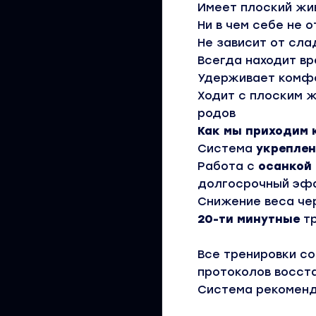
Имеет плоский жив
Ни в чем себе не 
Не зависит от сла
Всегда находит в
Удерживает комфо
Ходит с плоским ж
родов
Как мы приходим 
Система
укреплен
Работа с
осанкой
долгосрочный эф
Снижение веса че
20-ти минутные
тр
Все тренировки с
протоколов восст
Система рекоменд