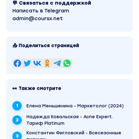
области лица
💬 Связаться с поддержкой
Написать в Telegram
Иннервация, основные нервные стволы и точки
выхода в проекции лица
admin@coursx.net
Опасные зоны
Модуль 3. Основы дерматологии
📤 Поделиться страницей
Кожа как орган
Строение, послойная морфология, придатки ко
Сальные и потовые железы, волосы, ногти
Элементы кожной сыпи, морфология
👀 Также смотрите
Дерматологические заболевания, которые нужн
уметь учитывать косметологу
Елена Меньшенина - Маркетолог (2024)
Модуль 4. Косметическая дерматология
Надежда Ковальская - Acne Expert.
Тариф Platinum
Типы и фототипы кожи
Константин Фигловский - Всесезонные
Диагностика и тестирование в кабинете