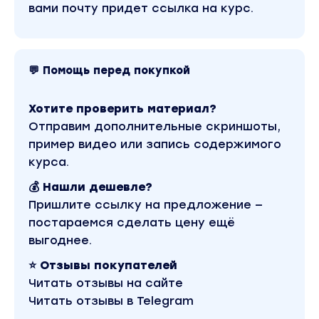
вами почту придет ссылка на курс.
Самозанятость
Квалификационные требования, пределы
компетенций
💬 Помощь перед покупкой
Профстандарт
Оснащение кабинета косметолога
Хотите проверить материал?
Отправим дополнительные скриншоты,
Санитария и гигиена, дезинфекция
пример видео или запись содержимого
Санитарный минимум и правила в работе
курса.
косметолога
💰 Нашли дешевле?
Модуль 2. Анатомия для косметологов
Пришлите ссылку на предложение —
постараемся сделать цену ещё
Строение области головы и шеи
выгоднее.
Мышцы лица
⭐ Отзывы покупателей
Жевательная и мимическая мускулатура
Читать отзывы на сайте
Читать отзывы в Telegram
Кровоснабжение и лимфатическая система