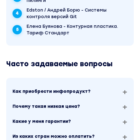
пилинги
косметолога
Edston / Андрей Борю - Системы
контроля версий Git
Возрастные изменения кожи
Елена Буянова - Контурная пластика.
Теории старения, ведущие механизмы и фактор
Тариф Стандарт
процесса
Основные морфотипы и классификации
Индивидуальная карта клиента
Часто задаваемые вопросы
Сбор и анализ данных, заполнение карты
Акне и постакне, проблемная кожа
Как приобрести инфопродукт?
Гиперпигментации, пигментные пятна
Рубцы и стрии
Почему такая низкая цена?
Модуль 5. Косметические средства и материа
Какие у меня гарантии?
Косметическая химия, компоненты косметики
Из каких стран можно оплатить?
Технологии и стандарты производства; основны