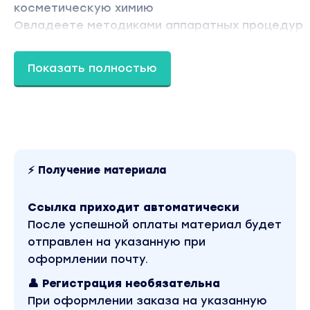
косметическую химию
Овладеете методиками аппаратных процедур
Ознакомитесь с последними версиями законов
нормативных актов, получите доступ к образц
Показать полностью
необходимых в работе бланков и документов
Узнаете о профессиональной этике и основах
бизнеса и маркетинга в косметологии
Программа обучения
⚡ Получение материала
От простого к сложному!
Модуль 1. Введение в специальность
Ссылка приходит автоматически
Эстетическая и медицинская косметология –
После успешной оплаты материал будет
задачи и отличия
отправлен на указанную при
оформлении почту.
Правовые аспекты
👤 Регистрация необязательна
Требования к специалистам и салонам, техника
При оформлении заказа на указанную
безопасности