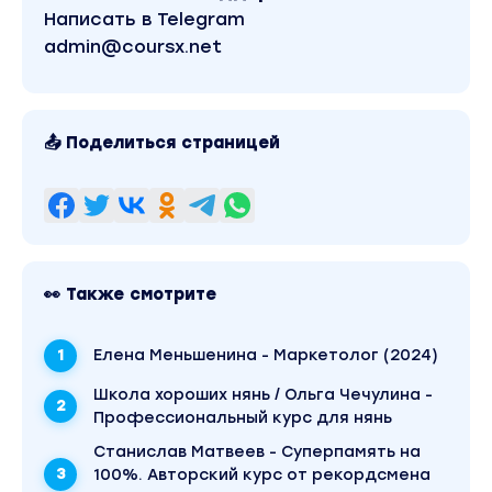
Работа в семье с несколькими детьми
Написать в Telegram
admin@coursx.net
Результаты Модуля:
Вы легко справляетесь с любым детским
капризом, понимаете причины детской агрессии и
истерик, легко договариваетесь с ребенком.
Можете изменить поведение ребенка. Вы —
авторитет для родителей, у вас всегда есть
📤 Поделиться страницей
аргументы, чтобы убедить родителей в чем-то
важном относительно ребенка.
Модуль 3. Работа с грудничками и
новорожденными
Формирование привязанность
👀 Также смотрите
Особенности физиологического развития
новорожденных детей
Елена Меньшенина - Маркетолог (2024)
Основы будущего здоровья ребенка
Школа хороших нянь / Ольга Чечулина -
Позы для ношения для развития ребенка
Профессиональный курс для нянь
Станислав Матвеев - Суперпамять на
Работа с фитболом. Первые игрушки
100%. Авторский курс от рекордсмена