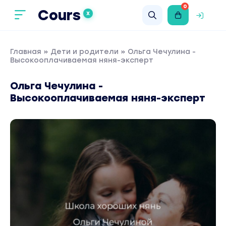
0
Cours
X
Главная
»
Дети и родители
» Ольга Чечулина -
Высокооплачиваемая няня-эксперт
Ольга Чечулина -
Высокооплачиваемая няня-эксперт