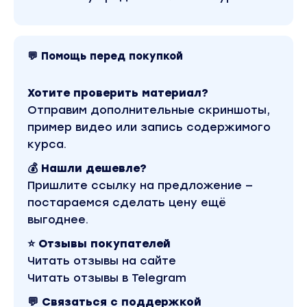
границы. Спокойно говорите «нет»
работодателю, не боясь нарушить дружеские
отношения. Легко договариваетесь с родителями
об условиях вашего труда и оплате услуг. Вас
уважают работодатели и вы способны избежать
💬 Помощь перед покупкой
неоправданного увольнения из-за родительской
ревности.
Хотите проверить материал?
Модуль 2. Детская психология. Как найти подход к
Отправим дополнительные скриншоты,
любому ребенку
пример видео или запись содержимого
Возрастные особенности детей от 0 до 7
курса.
лет
💰 Нашли дешевле?
Возрастные кризисы
Пришлите ссылку на предложение —
Детские истерики и агрессия. Фрустрация
постараемся сделать цену ещё
выгоднее.
Теория привязанности Боулби
⭐ Отзывы покупателей
Основы безопасности
Читать отзывы на сайте
Волшебный инструмент — активное
Читать отзывы в Telegram
слушание
💬 Связаться с поддержкой