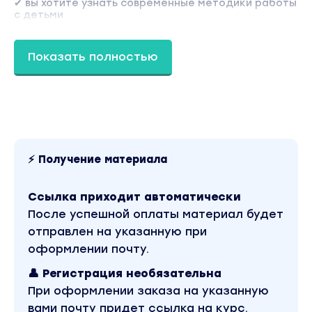
✔ вы хотите узнать современные методики работы
с детьми
✔ вы относитесь к работе няней как к профессии
и понимаете, что мир постоянно меняется и на
старых знаниях далеко не уедешь
Показать полностью
высокооплачиваемая няня-эксперт
Программа основного курса
Модуль 1. Психология взаимоотношений с
родителями
Стили воспитания в разных семьях.
Психотипы родителей и особенности
⚡ Получение материала
взаимодействия с ними
Ссылка приходит автоматически
Поведение в конфликтах.
После успешной оплаты материал будет
Границы свои и чужие
отправлен на указанную при
оформлении почту.
Стандарты поведения в семье
👤 Регистрация необязательна
Стратегия выхода из конфликтных ситуаций
При оформлении заказа на указанную
Результаты Модуля:
вами почту придет ссылка на курс.
Вы спокойно отстаиваете свои интересы и