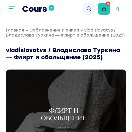
0
Cours
X
Главная
»
Соблазнение и пикап
» vladislavatvs /
Владислава Туркина ― Флирт и обольщение (2025)
vladislavatvs / Владислава Туркина
― Флирт и обольщение (2025)