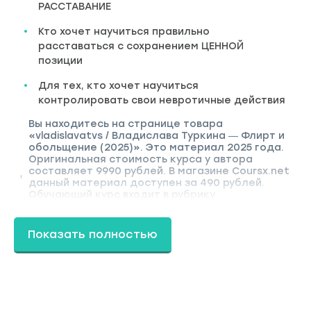
РАССТАВАНИЕ
Кто хочет научиться правильно
расставаться с сохранением ЦЕННОЙ
позиции
Для тех, кто хочет научиться
контролировать свои невротичные действия
Вы находитесь на странице товара
«vladislavatvs / Владислава Туркина ― Флирт и
обольщение (2025)». Это материал 2025 года.
Оригинальная стоимость курса у автора
составляет 9990 рублей. В магазине Coursx.net
данный материал доступен за 490 рублей.
Обучающий курс входит в рубрику
«Соблазнение и пикап». Другие материалы
автора «Владислава Туркина» можно найти
через поиск по сайту.
Показать полностью