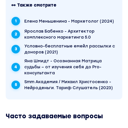
слабостей
👀 Также смотрите
Урок 4. Анализ аудитории по твердым данным и
новым гипотезам
Елена Меньшенина - Маркетолог (2024)
Урок 5. Анализ конкурентов
Ярослав Бабенко - Архитектор
комплексного маркетинга 5.0
Урок 6. Анализ эффективности предыдущего
маркетинга
Условно-бесплатные емейл рассылки с
доноров (2021)
Урок 7. Золотой стандарт маркетолога-аналитик
swot-анализ, матрица bcg, анализ по формуле 4
Яна Шмидт - Осознанная Матрица
судьбы – от изучения себя до Pro-
Результат:
консультанта
Научитесь делать анализ проекта на 360 градус
Smm Академия / Михаил Христосенко -
заходить в работу во всеоружии
Нейроденьги. Тариф Слушатель (2023)
Удивите заказчика глубиной и профессионализм
которым не владеют остальные
Часто задаваемые вопросы
Модуль 2. Создание маркетинговой стратегии