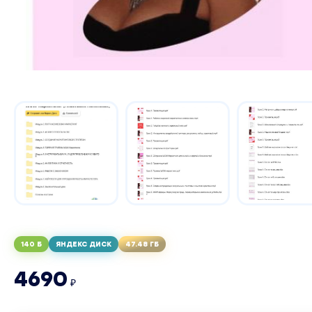
140 Б
ЯНДЕКС ДИСК
47.48 ГБ
4690
₽