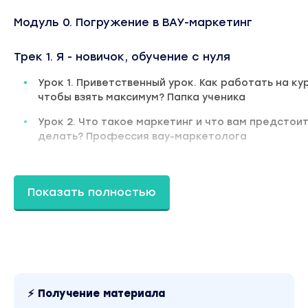
Модуль 0. Погружение в ВАУ-маркетинг
Трек 1. Я - новичок, обучение с нуля
Урок 1. Приветственный урок. Как работать на ку
чтобы взять максимум? Папка ученика
Урок 2. Что такое маркетинг и что вам предстои
делать? Профессия вау-маркетолога
Урок 3. Концепция вау-маркетинга и матрица
инструментов продвижения
Показать полностью
Урок 4. Что ждет клиент от вау-маркетолога. Зо
ответственности
Урок 5. Работа с кейсом на курсе для портфоли
Урок 6. Софт для маркетолога: гугл таблицы,
майндкарты, презентации
⚡ Получение материала
Трек 2. Я - маркетолог, есть опыт