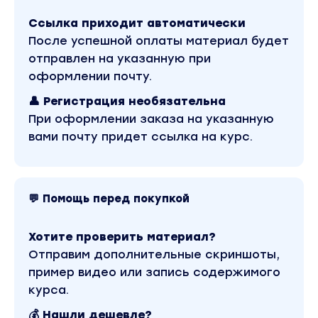
Ссылка приходит автоматически
Урок 1. Приветственный урок. Как работать на ку
чтобы взять максимум? Папка ученика
После успешной оплаты материал будет
отправлен на указанную при
Урок 2. Как интегрировать вау-маркетинг в вашу
оформлении почту.
текущую работу
👤 Регистрация необязательна
Урок 3. Концепция вау-маркетинга и матрица
При оформлении заказа на указанную
инструментов продвижения
вами почту придет ссылка на курс.
Урок 4. Работа с кейсом на курсе для портфоли
Трек 3. Я - СММ/фрилансер
💬 Помощь перед покупкой
Урок 1. Приветственный урок. Как работать на ку
чтобы взять максимум? Папка ученика
Хотите проверить материал?
Урок 2. Отличие профессии маркетолога от смм 
Отправим дополнительные скриншоты,
сопряженных профессий
пример видео или запись содержимого
Урок 3. Концепция вау-маркетинга и матрица
курса.
инструментов продвижения
💰 Нашли дешевле?