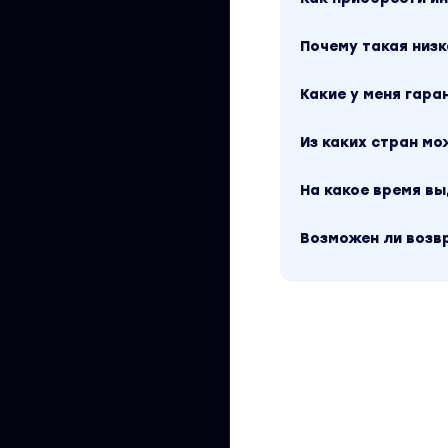
достигнуть таки
Вы находитесь на
Почему такая низк
(ПИ) 3.0 (2021)».
доступен за 99 ру
Какие у меня гара
Другие материалы
сайту.
Из каких стран м
На какое время в
Возможен ли возв