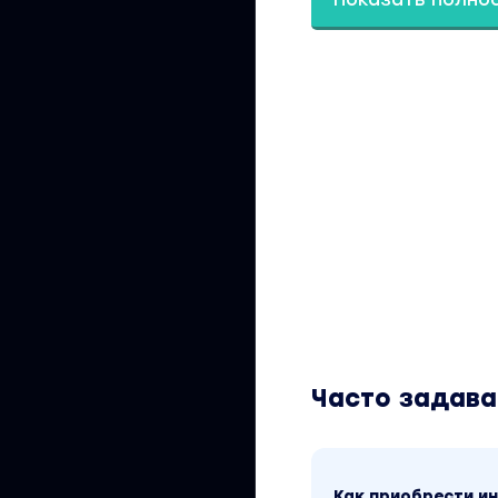
самым прекрасным
ГАЙД «СОЗДАНИЕ 
Узнаешь, почему к
НОВЫЙ ГАЙД ПО В
Будешь знать как 
вам потом" и други
Автор
СОФИЯ РОЖНОВСК
Эксперт по продв
За 3 года обучи
мастеров
7 лет назад взял
253.000.000₽
Часто задав
В 20 лет жила н
5.000.000₽
С моими ученика
Как приобрести 