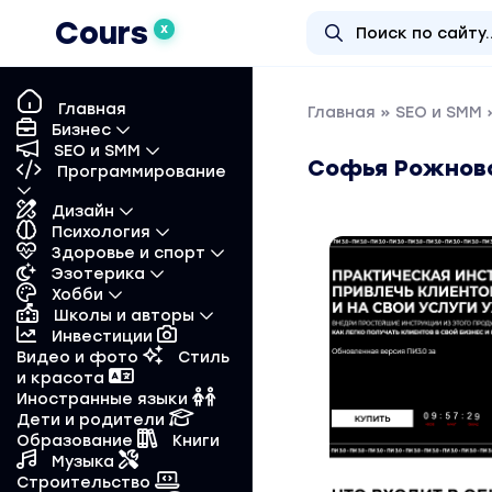
Cours
X
Главная
Главная
»
SEO и SMM
Бизнес
SEO и SMM
Софья Рожновск
Программирование
Дизайн
Психология
Здоровье и спорт
Эзотерика
Хобби
Школы и авторы
Инвестиции
Видео и фото
Стиль
и красота
Иностранные языки
Дети и родители
Образование
Книги
Музыка
Строительство