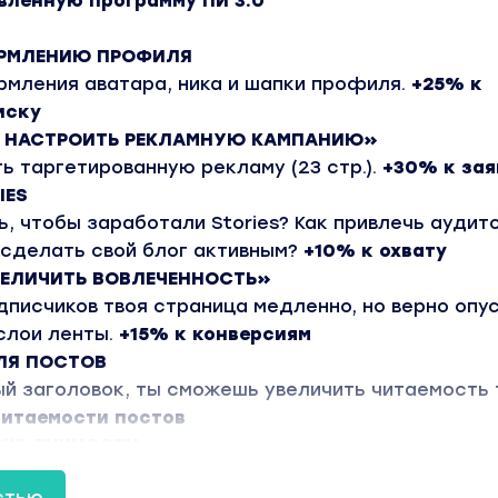
овленную программу ПИ 3.0
ОРМЛЕНИЮ ПРОФИЛЯ
рмления аватара, ника и шапки профиля.
+25% к
иску
К НАСТРОИТЬ РЕКЛАМНУЮ КАМПАНИЮ»
 таргетированную рекламу (23 стр.).
+30% к зая
IES
, чтобы заработали Stories? Как привлечь аудит
к сделать свой блог активным?
+10% к охвату
ВЕЛИЧИТЬ ВОВЛЕЧЕННОСТЬ»
дписчиков твоя страница медленно, но верно опу
слои ленты.
+15% к конверсиям
ЛЯ ПОСТОВ
ый заголовок, ты сможешь увеличить читаемость 
читаемости постов
ВКЕ ЛИЧНОСТИ
рить о себе и снимать себя в stories. Познакомит
стью