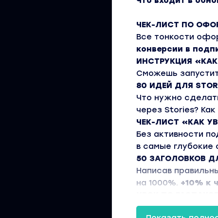
Что входит в обн
ЧЕК-ЛИСТ ПО ОФ
Все тонкости офо
конверсии в подп
ИНСТРУКЦИЯ «КА
Сможешь запустить
80 ИДЕЙ ДЛЯ STOR
Что нужно сделать
через Stories? Ка
ЧЕК-ЛИСТ «КАК У
Без активности по
в самые глубокие 
50 ЗАГОЛОВКОВ Д
Написав правильн
на 1000%.
+10% к 
УРОК ПО РАСПАКО
Станет легче гово
Показать полно