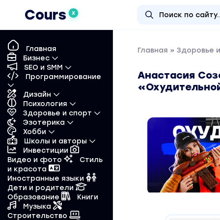
Cours
X
Главная
Главная
»
Здоровье 
Бизнес
SEO и SMM
Анастасия Созо
Программирование
«Охудительной
Дизайн
Психология
Здоровье и спорт
Эзотерика
Хобби
Школы и авторы
Инвестиции
Видео и фото
Стиль
и красота
Иностранные языки
Дети и родители
Образование
Книги
Музыка
Строительство