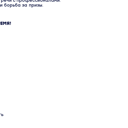
стречи с профессионалами:
 и борьба за призы.
ЕМЯ!
ть