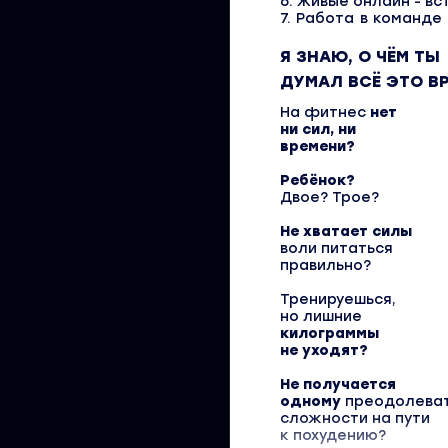
6. Живые онлайн - в
7. Работа в команде
Я ЗНАЮ, О ЧЁМ ТЫ
ДУМАЛ
ВСЁ ЭТО ВР
На фитнес
нет
ни сил, ни
времени?
Ребёнок?
Двое? Трое?
Не хватает силы
воли питаться
правильно?
Тренируешься,
но лишние
килограммы
не уходят?
Не получается
одному
преодолева
сложности на пути
к похудению?