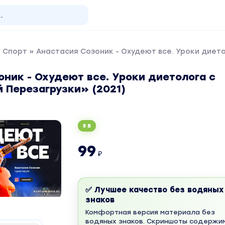
и Спорт
» Анастасия Созоник - Охудеют все. Уроки дието
ник - Охудеют все. Уроки диетолога с
 Перезагрузки» (2021)
5 Б
99
₽
✅ Лучшее качество без водяных
знаков
Комфортная версия материала без
водяных знаков. Скриншоты содержи