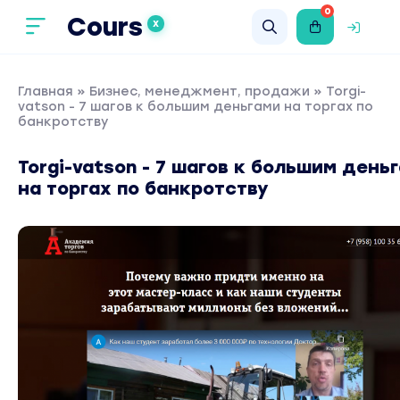
0
Cours
X
Главная
»
Бизнес, менеджмент, продажи
» Torgi-
vatson - 7 шагов к большим деньгами на торгах по
банкротству
Torgi-vatson - 7 шагов к большим день
на торгах по банкротству