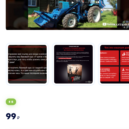
5 Б
99
₽