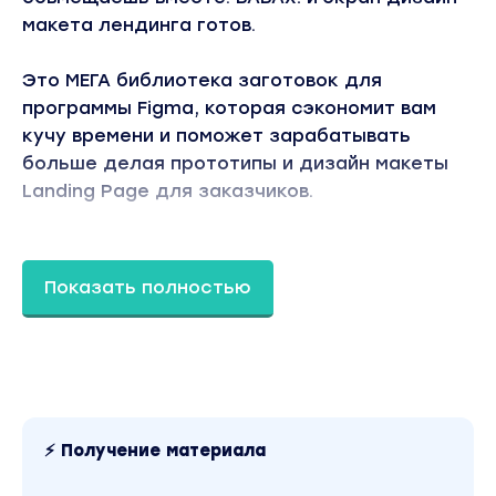
макета лендинга готов.
Это МЕГА библиотека заготовок для
программы Figma, которая сэкономит вам
кучу времени и поможет зарабатывать
больше делая прототипы и дизайн макеты
Landing Page для заказчиков.
Содержимое комплекта «Дизайн
генератор»:
Показать полностью
1. Кнопки в разных цветах и стилях (с
иконками и без).
2. Цветовые палитры + примеры, как это
может выглядеть в реальных проектах.
3. Коллекция шрифтов.
4. Готовые задние фоны + примеры их
⚡ Получение материала
использования.
5. Нестандартные переходы (для