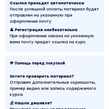
Ссылка приходит автоматически
разделения разделов лендинга).
После успешной оплаты материал будет
6. Шапки для лендинга (header).
отправлен на указанную при
7. Элементы для шапок.
оформлении почту.
8. Меню.
👤 Регистрация необязательна
9. Заготовки для первого экрана с
При оформлении заказа на указанную
расставленными элементами.
вами почту придет ссылка на курс.
10. Разделы с текстовым описанием.
11. Огромное количество разделов с
иконками.
12. Товары, услуги, направления, события,
💬 Помощь перед покупкой
новости и т.д.
13. Контактные формы.
Хотите проверить материал?
14. Разделы для призывов к действию (Call
Отправим дополнительные скриншоты,
to action).
пример видео или запись содержимого
15. Блоки с отзывами.
курса.
16. Разделы для логотипов партнеров,
💰 Нашли дешевле?
клиентов или поставщиков.