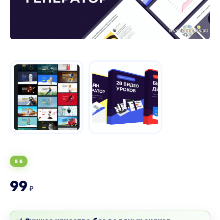
5 Б
99
₽