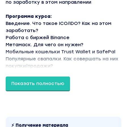
по заработку в этом направлении
Программа курса:
Введение. Что такое ICO/IDO? Как на этом
заработать?
Работа с биржей Binance
Метамаск. Для чего он нужен?
Мобильные кошельки Trust Wallet и SafePal
Популярные свапалки. Как совершать на них
покупки/продажи?
Где находить ICO/IDO? Бесплатные и платные
методы получения аллокации
Показать полностью
Работа с площадкой Coinlist
Итоги
Бонус. Введение в щиткоины
Вы находитесь на странице товара «Дмитрий
Бурмистров - Зарабатывай от $1.000 до $10.000 в
⚡ Получение материала
месяц, не смотря на курс Bitcoin (2021)». Это