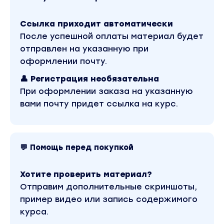
версия материала в лучшем качестве без
водяных знаков. Скриншоты содержимого,
Ссылка приходит автоматически
платформы и качества записи можно
посмотреть выше. Материал относится к 2021
После успешной оплаты материал будет
году. Оригинальная стоимость курса у автора
отправлен на указанную при
составляет 7380 рублей. В магазине Coursx.net
материал доступен за 99 рублей. Обучающий
оформлении почту.
курс входит в рубрику «Инвестиции, Трейдинг,
Криптовалюта / Блокчейн и криптовалюты».
👤 Регистрация необязательна
Другие материалы автора «Дмитрий
При оформлении заказа на указанную
Бурмистров» можно найти через поиск по сайту.
вами почту придет ссылка на курс.
💬 Помощь перед покупкой
Хотите проверить материал?
Отправим дополнительные скриншоты,
пример видео или запись содержимого
курса.