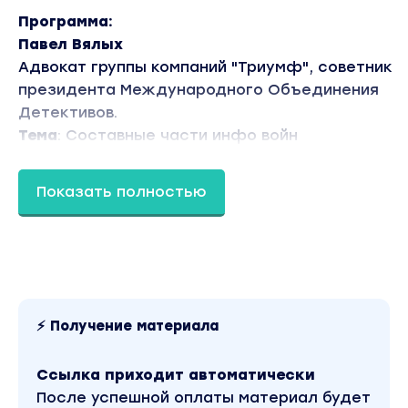
Программа:
Павел Вялых
Адвокат группы компаний "Триумф", советник
президента Международного Объединения
Детективов.
Тема
: Составные части инфо войн
Андрей Масалович
Показать полностью
Подполковник ФАПСИ в отставке, президент
Консорциума "Инфорус", разработчик платфо
для разведки "Avalanche".
Тема
: Спецназ инфо войны: методы, приемы,
инструменты
⚡ Получение материала
Роман Ромачев
Директор разведывательного агенства "Р-Техн
Ссылка приходит автоматически
офицер запаса ФСБ, автор книг по конкуренто
После успешной оплаты материал будет