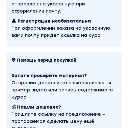
разведке
отправлен на указанную при
Тема
: HUMINT - Разведывательные донесения и
оформлении почту.
сводка с фронтов инфо и конкурентных войн
👤 Регистрация необязательна
При оформлении заказа на указанную
Евгений Ермолаев
вами почту придет ссылка на курс.
Руководитель детективного агенства "Легион",
основатель Ютуб канала "Блог детектива"
Тема
: Использование приемов инфо войн для
решения бытовых задач
💬 Помощь перед покупкой
Саркис Дарбинян
Хотите проверить материал?
Юрист организации "РосКомСвобода", адвокат 
Отправим дополнительные скриншоты,
области киберправа, управляющий партнёр
пример видео или запись содержимого
юридической фирмы DRС
курса.
Тема
: Суверенная кибервойна
💰 Нашли дешевле?
Вы находитесь на странице товара «Безопасна ср
Пришлите ссылку на предложение —
Практика информационных войн». Это версия
материала в лучшем качестве без водяных знаков.
постараемся сделать цену ещё
Скриншоты содержимого, платформы и качества