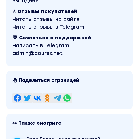
выгоднее.
записи можно посмотреть выше. Материал относи
2021 году. Оригинальная стоимость курса у автора
⭐ Отзывы покупателей
составляет 3000 рублей. В магазине Coursx.net
материал доступен за 149 рублей. Обучающий кур
Читать отзывы на сайте
входит в рубрику «Бизнес, менеджмент, продажи»
Читать отзывы в Telegram
Другие материалы автора «Безопасна среда» мо
найти через поиск по сайту.
💬 Связаться с поддержкой
Написать в Telegram
admin@coursx.net
📤 Поделиться страницей
👀 Также смотрите