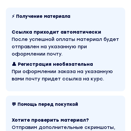
4. Рекомендации по времени публикации и ис
Тонкости о времени публикации и инструкция п
⚡ Получение материала
5. Подборка из ТОП 100+ хештегов в вашей тем
Ссылка приходит автоматически
Из которых вам останется только выбрать подхо
После успешной оплаты материал будет
отправлен на указанную при
6. Подборка сервисов, которые сэкономят дес
оформлении почту.
Подборка ссылок на ресурсы где можно найти 
ресурсы, где можно недорого заказать написа
👤 Регистрация необязательна
При оформлении заказа на указанную
7. SEO-рекомендации для продвижения вашег
вами почту придет ссылка на курс.
Как за счет публикации статей в блоге по те
на свой сайт.
💬 Помощь перед покупкой
Об авторе:
НОВОМИР ЛОБАНОВ
Хотите проверить материал?
ОПЫТ: В маркетинге с 2012 года, в разработке с 2
Отправим дополнительные скриншоты,