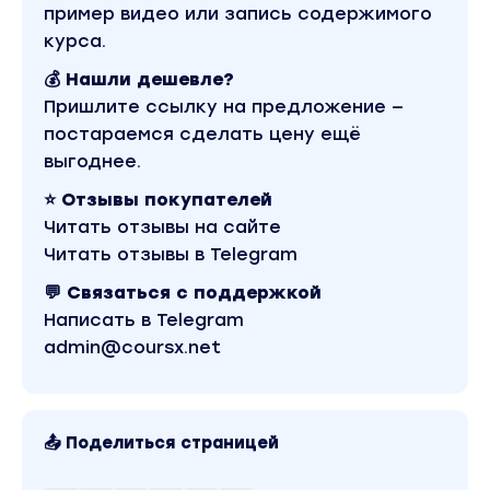
пример видео или запись содержимого
КЕЙСЫ: Выполнено более 320+ проектов, сопров
курса.
РЕЗУЛЬТАТЫ: Привлечено более 100 тыс. заявок к
💰 Нашли дешевле?
ЛУЧШИЙ: Клиенту за 7 месяцев привлечено более
Пришлите ссылку на предложение —
Вы находитесь на странице товара «Новомир Лобан
постараемся сделать цену ещё
водяных знаков. Скриншоты содержимого, платфор
выгоднее.
составляет 3750 рублей. В магазине Coursx.net ма
материалы автора «Новомир Лобанов» можно найти
⭐ Отзывы покупателей
Читать отзывы на сайте
Читать отзывы в Telegram
💬 Связаться с поддержкой
Написать в Telegram
admin@coursx.net
📤 Поделиться страницей