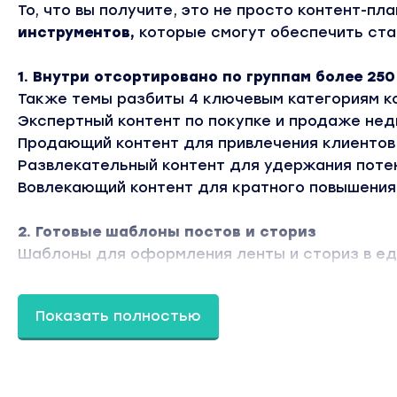
То, что вы получите, это не просто контент-пла
инструментов,
которые смогут обеспечить ста
1. Внутри отсортировано по группам более 250
Также темы разбиты 4 ключевым категориям к
Экспертный контент по покупке и продаже не
Продающий контент для привлечения клиентов 
Развлекательный контент для удержания потен
Вовлекающий контент для кратного повышения 
2. Готовые шаблоны постов и сториз
Шаблоны для оформления ленты и сториз в еди
адаптация под ваши фирменные цвета.
Показать полностью
3. Шаблон календаря для планирования посто
PDF-шаблон календаря на 2021 год (12 месяцев
списка тем