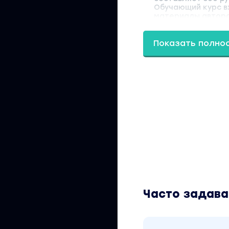
Обучающий курс вх
материалы автора
Показать полно
Часто задав