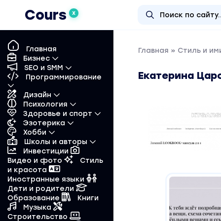
Cours
X
Главная
Главная
»
Стиль и и
Бизнес
SEO и SMM
Екатерина Царс
Программирование
Дизайн
Психология
Здоровье и спорт
Эзотерика
Хобби
Школы и авторы
Инвестиции
Видео и фото
Стиль
и красота
Иностранные языки
Дети и родители
Образование
Книги
Музыка
Строительство