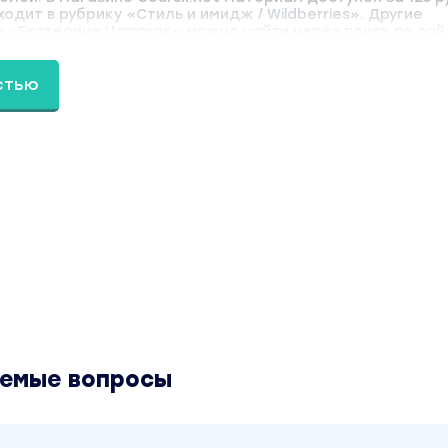
одит в рубрику «Стиль и имидж / Wildberries». Другие
 «Екатерина Царская» можно найти через поиск по сайт
стью
аемые вопросы