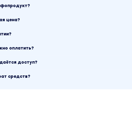
инфопродукт?
ая цена?
нтии?
ожно оплатить?
ыдаётся доступ?
рат средств?