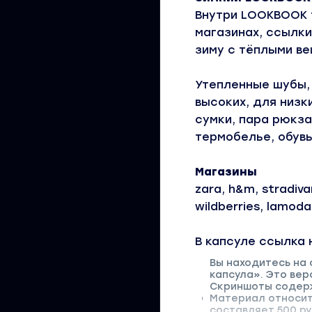
Внутри LOOKBOOK 
магазинах, ссылки
зиму с тёплыми ве
Утепленные шубы,
высоких, для низк
сумки, пара рюкза
термобелье, обувь
Магазины
zara, h&m, stradivar
wildberries, lamoda
В капсуле ссылка 
Вы находитесь на 
капсула». Это вер
Скриншоты содерж
Материал относитс
составляет 500 ру