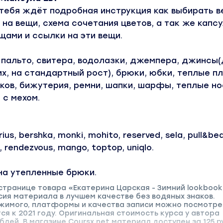
тебя ждёт подробная инструкция как выбирать в
 на вещи, схема сочетания цветов, а так же капсу
щами и ссылки на эти вещи.
 пальто, свитера, водолазки, джемпера, джинсы
их, на стандартный рост), брюки, юбки, теплые пл
ков, бижутерия, ремни, шапки, шарфы, теплые но
 с мехом.
ius, bershka, monki, mohito, reserved, sela, pull&bea
, rendezvous, mango, toptop, uniqlo.
на утепленные брюки.
странице товара «Екатерина Царская - Зимний lookbook
сия материала в лучшем качестве без водяных знаков.
имого, платформы и качества записи можно посмотре
я к 2021 году. Оригинальная стоимость курса у автора
блей. В магазине Coursx.net материал доступен за 125 р