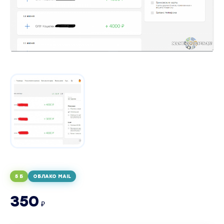
5 Б
ОБЛАКО MAIL
350
₽