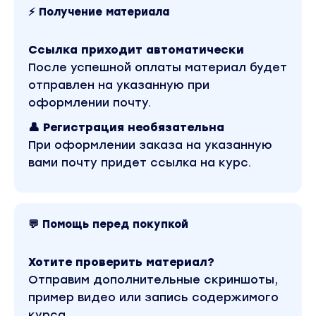
Живучесть схемы
- будет жить долго.
⚡ Получение материала
Схема разделена на несколько этапов
Ссылка приходит автоматически
обучения.
После успешной оплаты материал будет
Вы находитесь на странице товара «Белая
отправлен на указанную при
схема 2021. Неограниченный профит». Это
оформлении почту.
версия материала в лучшем качестве без
водяных знаков. Скриншоты содержимого,
👤 Регистрация необязательна
платформы и качества записи можно
посмотреть выше. Материал относится к 2021
При оформлении заказа на указанную
году. Оригинальная стоимость курса у автора
вами почту придет ссылка на курс.
составляет 9000 рублей. В магазине Coursx.net
материал доступен за 350 рублей. Обучающий
курс входит в рубрику «Схемы заработка».
💬 Помощь перед покупкой
Хотите проверить материал?
Отправим дополнительные скриншоты,
пример видео или запись содержимого
курса.