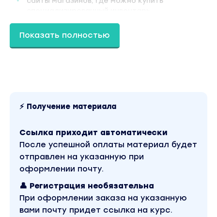
сайты магазинов, где можно купить
специализированный инвентарь
Показать полностью
Какие сыры вы сможете приготовить по
рецептам из кулинарного пособия ?
Адыгейский
Белпер кнолле
Фета
⚡ Получение материала
Имеретинский
Моцарелла
Ссылка приходит автоматически
Страчателла
После успешной оплаты материал будет
Буррата
отправлен на указанную при
Камамбер
оформлении почту.
Бри
👤 Регистрация необязательна
Качотта
При оформлении заказа на указанную
Вы находитесь на странице товара «Анна
вами почту придет ссылка на курс.
Комарова - Мамин сыр». Это версия материала