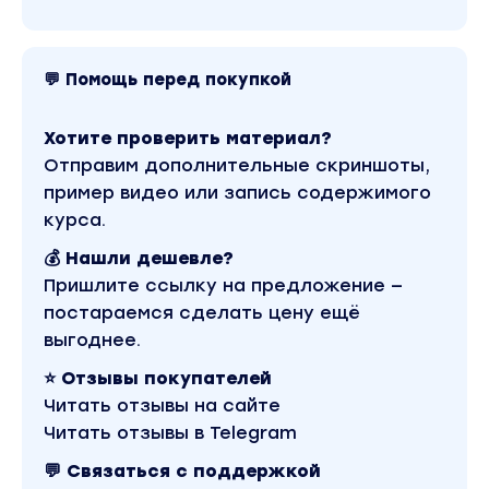
в лучшем качестве без водяных знаков.
Скриншоты содержимого, платформы и
качества записи можно посмотреть выше.
Материал относится к 2021 году. Оригинальная
стоимость курса у автора составляет 2290
💬 Помощь перед покупкой
рублей. В магазине Coursx.net материал
доступен за 149 рублей. Обучающий курс входит
в рубрику «Кулинария». Другие материалы
Хотите проверить материал?
автора «Анна Комарова» можно найти через
Отправим дополнительные скриншоты,
поиск по сайту.
пример видео или запись содержимого
курса.
💰 Нашли дешевле?
Пришлите ссылку на предложение —
постараемся сделать цену ещё
выгоднее.
⭐ Отзывы покупателей
Читать отзывы на сайте
Читать отзывы в Telegram
💬 Связаться с поддержкой