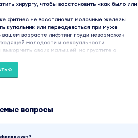
тить хирургу, чтобы восстановить «как было или
аже фитнес не восстановит молочные железы
ть купальник или переодеваться при муже
в вашем возрасте лифтинг груди невозможен
уходящей молодости и сексуальности
 выкормить своих малышей, но грустите о
тере юной груди
стью
хотя бы 3 пункта, то вы оказались в нужном месте
ля» Вы освоите 5 процедур, которые наполнят и
ь без кардинальных вмешательств
аемые вопросы
в?
 грудь «уже не та» и «надо что-то делать». Но не
инфопродукт?