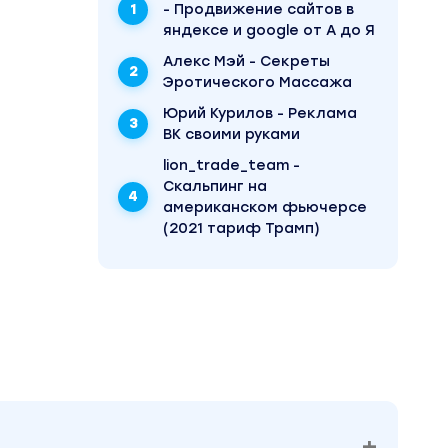
- Продвижение сайтов в
яндексе и google от А до Я
Алекс Мэй - Секреты
Эротического Массажа
Юрий Курилов - Реклама
ВК своими руками
lion_trade_team -
Скальпинг на
американском фьючерсе
(2021 тариф Трамп)
. На
 верите