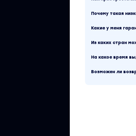
в эффективность 
операцию, но рис
Почему такая низк
2 Похудевшим
Какие у меня гара
Вы стремились к 
телу и добились у
Из каких стран м
тоже сократила об
На какое время в
обратно – значит 
Возможен ли возв
3 С возрастными 
Которые уверены, 
и тихо грустят об
Почему «Грудь с н
Медицинские про
Пластика болезнен
стоимость доволь
Фитнес
Его действие расп