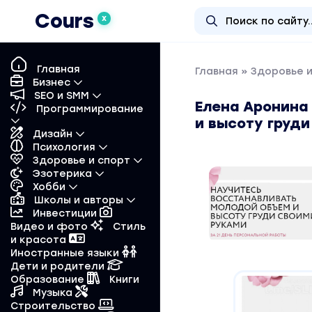
Cours
X
Главная
Главная
»
Здоровье 
Бизнес
SEO и SMM
Елена Аронина
Программирование
и высоту груди
Дизайн
Психология
Здоровье и спорт
Эзотерика
Хобби
Школы и авторы
Инвестиции
Видео и фото
Стиль
и красота
Иностранные языки
Дети и родители
Образование
Книги
Музыка
Строительство