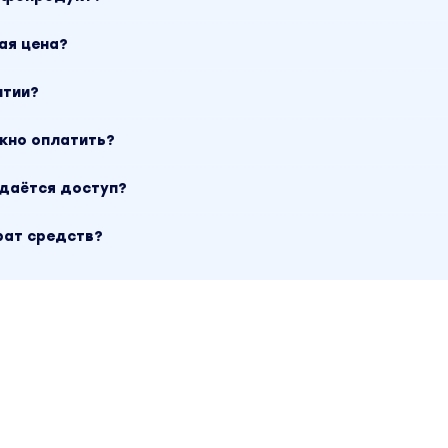
щадящих методов и печалитесь или планируете
ковать страшновато
ая цена?
нтии?
стройному
дивительных результатов. Смущает только одно –
ожно оплатить?
ъемы, хотя этого не планировалось, а набирать 
ыдаётся доступ?
перечеркнуть результат
рат средств?
изменениями
что в их возрасте уже ничего не спасет, кроме п
 уходящей привлекательности
уля» – Это лучший выбор?
цедуры
на и имеет долгий период восстановления. Ее
но высока
ространяется на мышцы, а не на железистую тка