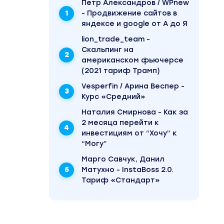
Пётр Александров / WPnew
- Продвижение сайтов в
яндексе и google от А до Я
lion_trade_team -
Скальпинг на
американском фьючерсе
(2021 тариф Трамп)
Vesperfin / Арина Веспер -
Курс «Средний»
Наталия Смирнова - Как за
2 месяца перейти к
инвестициям от “Хочу” к
“Могу”
Марго Савчук, Данил
Матухно - InstaBoss 2.0.
Тариф «Стандарт»
давно