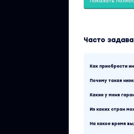
Показать полно
Какие сферы жизн
себя
Часто задав
Анализ текущей си
Представление же
Как приобрести 
Как получать резу
Почему такая низк
Результат модуля:
Какие у меня гара
Правильно определ
Из каких стран м
желаемую точку Б
чего я хочу на са
На какое время в
появилось в вашей