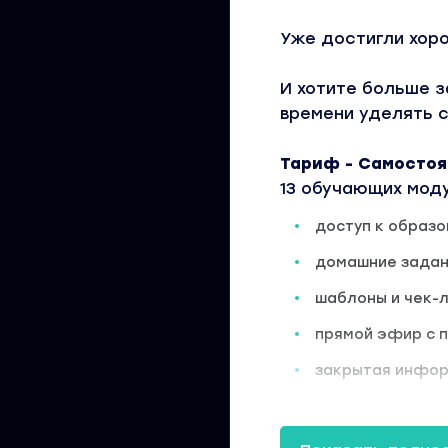
Уже достигли хор
И хотите больше 
времени уделять 
Тариф - Самосто
13 обучающих мод
доступ к образ
домашние задан
шаблоны и чек-
прямой эфир с 
закрытая инфор
Просто начните се
мечтали