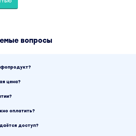
стью
и существуют, и как определить приоритетные 
аемые вопросы
туации (
точка А
)
лаемого результата (
точка Б
)
инфопродукт?
льтат в нескольких сферах и не выгорать
ая цена?
нтии?
ите свою точку А (где вы находитесь сейчас) и
ожно оплатить?
 по всем сферам жизни. Ответите себе на вопро
мом деле?» и подготовите почву для того, чтобы э
ыдаётся доступ?
 жизни.