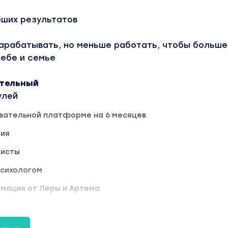
оших результатов
зарабатывать, но меньше работать, чтобы больше
себе и семье
ятельный
улей
овательной платформе на 6 месяцев
ия
листы
психологом
мация от Леры и Артема
йчас — и всего через год увидите себя там, где 