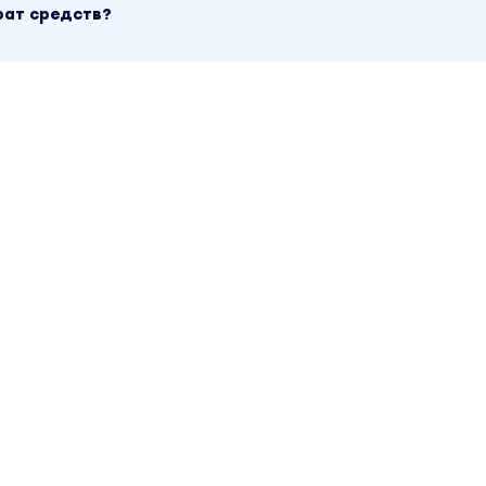
рат средств?
ы
ахов
ник
тм:
редназначение
е своих талантов
мете, на чем вы можете зарабатывать уже с
нсов - сколько денег вы теряете, и как этого из