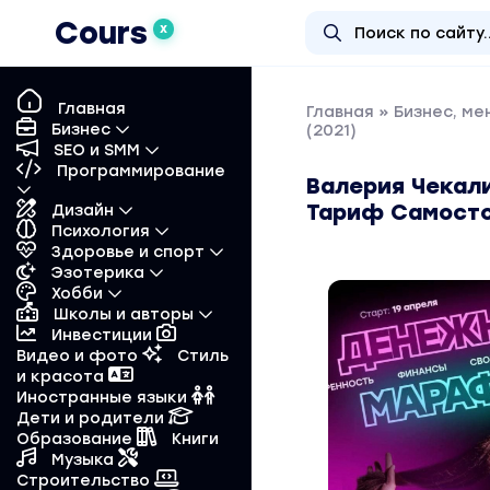
Cours
X
Главная
Главная
»
Бизнес, м
Бизнес
(2021)
SEO и SMM
Программирование
Валерия Чекали
Тариф Самосто
Дизайн
Психология
Здоровье и спорт
Эзотерика
Хобби
Школы и авторы
Инвестиции
Видео и фото
Стиль
и красота
Иностранные языки
Дети и родители
Образование
Книги
Музыка
Строительство