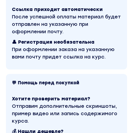
трактовать любую человеческую историю
Ссылка приходит автоматически
Примеры полевых трактовок по запросам
После успешной оплаты материал будет
участников. Например: деньги, здоровье,
отправлен на указанную при
парные отношения, дети. Как это
оформлении почту.
расставить и как решить: основы
конфигураций.
👤 Регистрация необязательна
При оформлении заказа на указанную
Как мы связаны в семейных системах
вами почту придет ссылка на курс.
Как устроены бизнес-системы
Как происходит и исцеляется травма
💬 Помощь перед покупкой
Современные методы работы с полем: по
Хеллингеру, системные модели (примерки),
структурные расстановки, ресурсные и
Хотите проверить материал?
шаманские работы. Возможности и
Отправим дополнительные скриншоты,
ограничения разных методов работы с
пример видео или запись содержимого
полем.
курса.
Демо-расстановки по запросам участников
💰 Нашли дешевле?