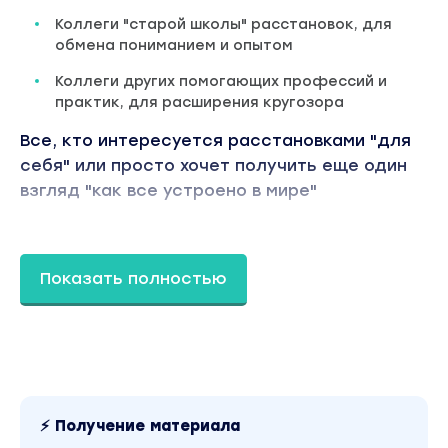
Коллеги "старой школы" расстановок, для
обмена пониманием и опытом
Коллеги других помогающих профессий и
практик, для расширения кругозора
Все, кто интересуется расстановками "для
себя" или просто хочет получить еще один
взгляд "как все устроено в мире"
ПРОГРАММА СЕМИНАРА:
(программа может изменяться прямо на
Показать полностью
группе по запросам участников)
Что такое поле
Как устроен человек по отношению к полю:
базовое расщепление и его полевая
обработка
⚡ Получение материала
Как из понимания поля и расщепления