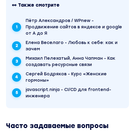
материал доступен за 100 рублей. Обучающий
👀 Также смотрите
курс входит в рубрику «Психология». Другие
материалы автора «Елена Веселаго» можно
найти через поиск по сайту.
Пётр Александров / WPnew -
Продвижение сайтов в яндексе и google
от А до Я
Елена Веселаго - Любовь к себе: как и
зачем
Михаил Пелехатый, Анна Чапман - Как
создавать ресурсные связи
Сергей Бодряков - Курс «Женские
гормоны»
javascript.ninja - CI/CD для frontend-
инженера
Часто задаваемые вопросы