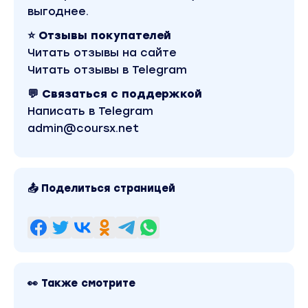
2.4Тест по начальным знаниям об ос Linux
выгоднее.
Тестирование
⭐ Отзывы покупателей
Основы управления Linux
Читать отзывы на сайте
3.1Базовая навигация в Linux
Читать отзывы в Telegram
Лекция
💬 Связаться с поддержкой
3.2Работа с текстовыми выводами в Linux
Написать в Telegram
Лекция
admin@coursx.net
3.3Основные операции с файлами и папками
в Linux
Лекция
3.4Работа в командной строке
📤 Поделиться страницей
Лекция
3.5Использование потоков, конвейеров и
перенаправлений в Linux
Лекция
3.6Сочетания клавиш и специальные
символы для Bash
👀 Также смотрите
Лекция