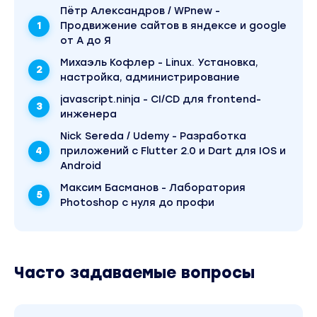
3.7Текстовые редакторы Linux
Пётр Александров / WPnew -
Продвижение сайтов в яндексе и google
Лекция
от А до Я
3.8Как пользоваться командой man в Linux
Лекция
Михаэль Кофлер - Linux. Установка,
настройка, администрирование
3.9Управление пакетами
Лекция
javascript.ninja - CI/CD для frontend-
инженера
3.10Работа с процессами в Linux
Лекция
Nick Sereda / Udemy - Разработка
3.11Переменные окружения в Linux
приложений с Flutter 2.0 и Dart для IOS и
Android
Лекция
3.12Поиск в Linux
Максим Басманов - Лаборатория
Photoshop с нуля до профи
Лекция
3.13Регулярные выражения в Linux
Лекция
3.14Проверка файловой системы Linux
Часто задаваемые вопросы
Лекция
3.15Владельцы файлов и папок в Linux
Лекция