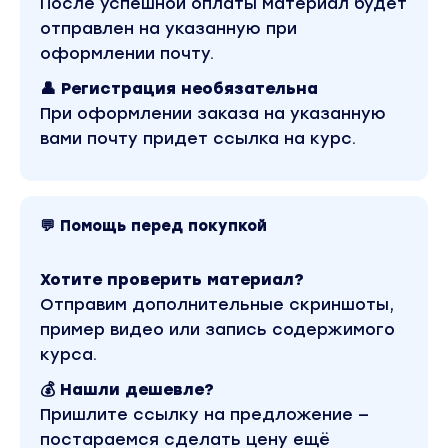
После успешной оплаты материал будет
отправлен на указанную при
ПРОГРАММА ОБУЧЕНИЯ:
оформлении почту.
Вводная по курсу и о том, как его проходить.
👤 Регистрация необязательна
1.2Введение в Linux
При оформлении заказа на указанную
Лекция
вами почту придет ссылка на курс.
1.2Установка Linux
Лекция
1.3Дистрибутивы Linux
Лекция
💬 Помощь перед покупкой
Хотите проверить материал?
Начальные знания об ОС Linux
Отправим дополнительные скриншоты,
2.1Теримнал Linux
пример видео или запись содержимого
Лекция
курса.
2.2Объяснение структуры каталогов Linux
Практика
💰 Нашли дешевле?
2.3Linux и Unix
Пришлите ссылку на предложение —
Лекция
постараемся сделать цену ещё