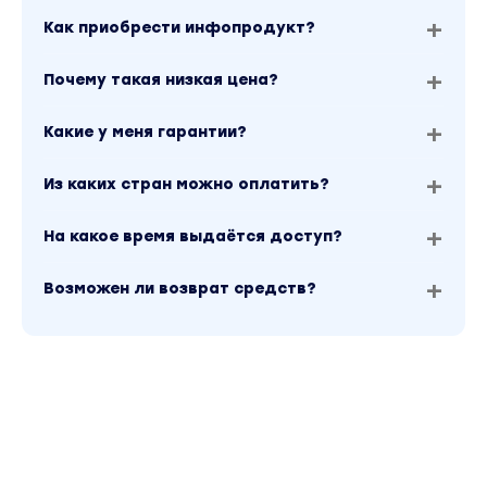
3.16Sudo и Root
Как приобрести инфопродукт?
Лекция
3.17Мягкие и жесткие ссылки в Linux
Почему такая низкая цена?
Лекция
3.18Поиск и расположение команд в Linux
Какие у меня гарантии?
Лекция
3.19Управление библиотеками
Из каких стран можно оплатить?
Лекция
3.20Работа с сервисами
На какое время выдаётся доступ?
Лекция
3.21Приоритеты процессов Linux
Возможен ли возврат средств?
Лекция
3.22Загрузка файлов из сети
Лекция
3.23Bash функции и псевдонимы
Лекция
3.24Лабораторная: установка веб-сервера
Apache