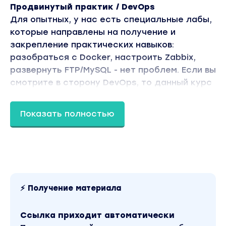
Продвинутый практик / DevOps
Для опытных, у нас есть специальные лабы,
которые направлены на получение и
закрепление практических навыков:
разобраться с Docker, настроить Zabbix,
развернуть FTP/MySQL - нет проблем. Если вы
смотрите в сторону DevOps, то данный курс
закроет все вопросы в части DevOps и
работы в Linux системах
Показать полностью
Как проходит обучение?
1. Изучаете модули в нашей обучающей
платформе
2. Проходите лабораторные
3. Выполняете задания
⚡ Получение материала
4. Собираете ачивки за прогресс
5. Если вознкнут вопросы - поможем
Ссылка приходит автоматически
6. Получаете сертификат