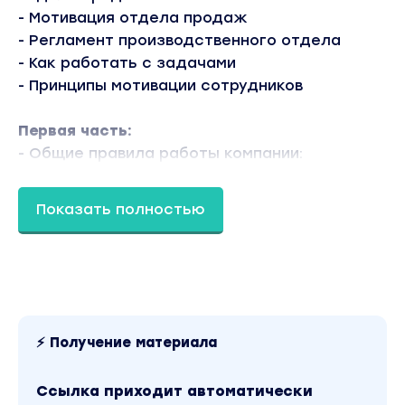
- Мотивация отдела продаж
- Регламент производственного отдела
- Как работать с задачами
- Принципы мотивации сотрудников
Первая часть:
- Общие правила работы компании:
организация рабочего дня, учет времени,
бронирование переговорок, традиции
Показать полностью
компании, посещение и офиса, правила
постановки задач, полезный софт и другие
важные бытовые мелочи (обновлено)
- Правила для разработчиков: требования к
написанию кода, регламент работы с GIT,
перенос проекта с сервера на сервер и т.д.
⚡ Получение материала
(обновлено)
- Правила для PM: правила заполнения
Ссылка приходит автоматически
отчетов по проектам и пример отчета,