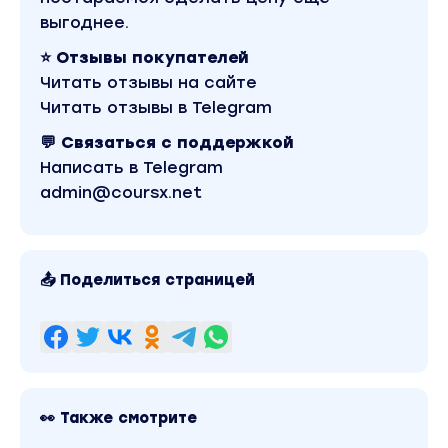
Coursx.net данный материал доступен за 100
выгоднее.
рублей. Обучающий курс входит в рубрику
«Бизнес, менеджмент, продажи». Другие
⭐ Отзывы покупателей
материалы автора «Анна Караулова» можно
Читать отзывы на сайте
найти через поиск по сайту.
Читать отзывы в Telegram
💬 Связаться с поддержкой
Написать в Telegram
admin@coursx.net
📤 Поделиться страницей
👀 Также смотрите