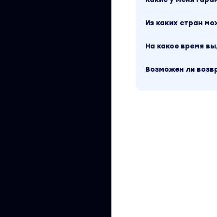
категорий
Урок 4 Внешняя уп
Из каких стран м
Модуль 5 Поставк
На какое время в
Урок 1 Оформление
микс, транзитная).
Возможен ли возв
Урок 2 Первые про
Урок 3 Акции и пр
Модуль 6 Настрой
Урок 1 Мои метод
Урок 2 Настройка
Урок 3 Таргетиро
Урок 4 Внешняя ре
Секреты высоких 
Урок 5 Техническо
грамотно его сост
Вы находитесь на 