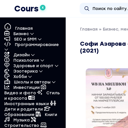
Cours
X
Главная
Главная
»
Бизнес, м
Бизнес
SEO и SMM
Софи Азарова -
Программирование
(2021)
Дизайн
Психология
Здоровье и спорт
Эзотерика
Хобби
Школы и авторы
Инвестиции
Видео и фото
Стиль
и красота
Иностранные языки
Дети и родители
Образование
Книги
Музыка
Строительство