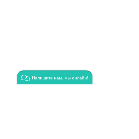
Напишите нам, мы онлайн!
БИЗНЕС, М