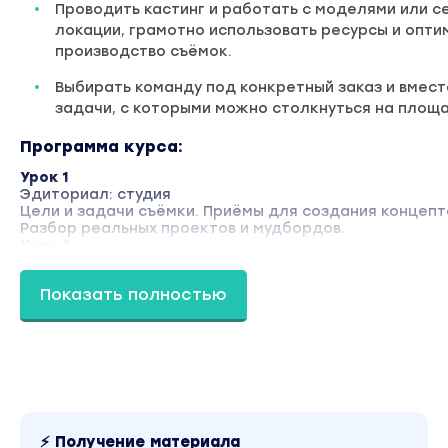
Проводить кастинг и работать с моделями или с
локации, грамотно использовать ресурсы и опти
производство съёмок.
Выбирать команду под конкретный заказ и вмес
задачи, с которыми можно столкнуться на площ
Программа курса:
Урок 1
Эдиториал: студия
Цели и задачи съёмки. Приёмы для создания концепт
Разбор реальных проектов и мудбордов.
Урок 2
Эдиториал: локация
Цели и задачи съёмки. Приёмы для создания концепт
Показать полностью
Разбор реальных проектов и мудбордов.
Урок 3
Эдиториал: сет
Цели и задачи съёмки. Приёмы для создания концепт
Разбор реальных проектов и мудбордов.
Урок 4
Монобрендовые съёмки и модные дома
Принцип работы с модными домами. Кастинг. Создан
примеры. Разбор реальных проектов и мудбордов.
⚡ Получение материала