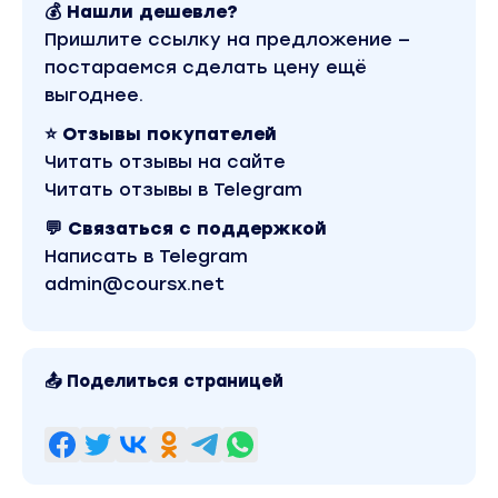
💰 Нашли дешевле?
Урок 12
Продвижение
Пришлите ссылку на предложение —
Подбор портфолио. Выбор проходящих изданий. Рабо
постараемся сделать цену ещё
с коммерческими клиентами.
Вы находитесь на странице товара «Photocollege /
выгоднее.
course. Тариф Лайт». Это версия материала в луч
водяных знаков. Скриншоты содержимого, платфо
⭐ Отзывы покупателей
можно посмотреть выше. Материал относится к 20
Читать отзывы на сайте
стоимость курса у автора составляет 14990 рублей
материал доступен за 140 рублей. Обучающий курс
Читать отзывы в Telegram
«Видео и фото». Другие материалы автора «Нико
найти через поиск по сайту.
💬 Связаться с поддержкой
Написать в Telegram
admin@coursx.net
📤 Поделиться страницей