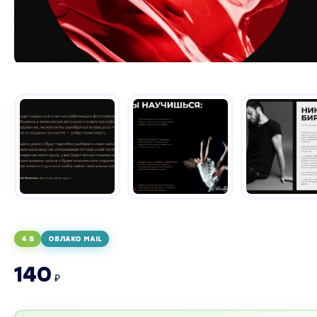
4 Б
ОБЛАКО MAIL
140
₽