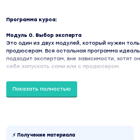
Программа курса:
Модуль 0. Выбор эксперта
Это один из двух модулей, который нужен толь
продюсерам. Вся остальная программа идеал
подходит экспертам, вне зависимости, хотят о
себя запускать сами или с продюсером.
УРОКИ:
Показать полностью
— Распаковка себя и своих сильных сторон: ли
бренд продюсера
— Эксперт мечты, с которым точно получится: 
лист
— 17 способов поиска эксперта
— Как составить предложение, от которого сл
⚡ Получение материала
отказаться