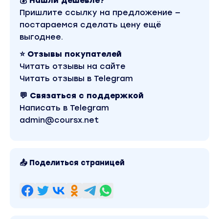
💰 Нашли дешевле?
УРОКИ:
Пришлите ссылку на предложение —
— Распаковка экспертности
постараемся сделать цену ещё
— Анализ целевой аудитории и рынка
выгоднее.
— Как выбрать продаваемый продукт: от чек-ли
⭐ Отзывы покупателей
и менторства до онлайн-курса
Читать отзывы на сайте
— Создание программы курса, который невозм
Читать отзывы в Telegram
не купить
— Определяем чек. 3 стратегии ценообразован
💬 Связаться с поддержкой
План доходов и расходов на запуск.
Написать в Telegram
— Нейромаркетинг. Упаковка продукта: сайт, ди
admin@coursx.net
БОНУСЫ:
• Анкета Распаковка экспертности
📤 Поделиться страницей
• Шаблон анализа ЦА
• Шаблон анализа конкурентов
• Инструкция создания продающей программы
курса
• Чек-лист по упаковке инфопродукта