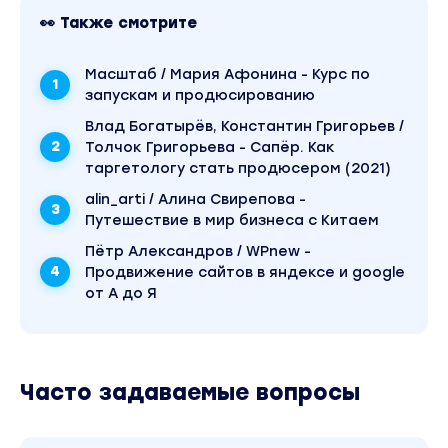
• Инструкция: экспресс-тест идеи продукта
👀 Также смотрите
• Шаблон расчета прибыли и расходов с запус
• Чек-лист по выбору типа продукта
Масштаб / Мария Афонина - Курс по
запускам и продюсированию
РЕЗУЛЬТАТ МОДУЛЯ:
Влад Богатырёв, Константин Григорьев /
Выберете продукт, от которого горят глаза,
Толчок Григорьева - Сапёр. Как
который нужен рынку, к которому вас как будт
таргетологу стать продюсером (2021)
готовили всю жизнь. Напишете продающую
alin_arti / Алина Свирепова -
программу продукта. Создадите прототип сай
Путешествие в мир бизнеса с Китаем
для приема оплат.
Пётр Александров / WPnew -
Продвижение сайтов в яндексе и google
Модуль 2. Раскрытие личности в блоге
от А до Я
УРОКИ:
— Распаковка личности: как стать тем, у кого
скупают ВСЕ
Часто задаваемые вопросы
— 18+ авторских способов демонстрации
экспертности (и те самые ЭКСПЕРТНЫЕ КРОШКИ
— Сторителлинг 2.0 — истории, которые будут