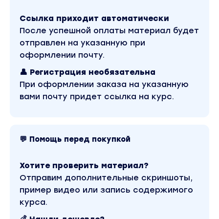
— Как разделить обязанности, доходы и расхо
Ссылка приходит автоматически
— Как упаковать свой кейс продюсера
После успешной оплаты материал будет
— Законные запуски: как сделать все легально,
отправлен на указанную при
сэкономить на налогах
оформлении почту.
БОНУСЫ:
👤 Регистрация необязательна
• Таблица: распаковка личности продюсера
При оформлении заказа на указанную
• Шпаргалка: как общаться с экспертов
вами почту придет ссылка на курс.
• Шаблон: упаковка кейса
• Чек-лист: законные запуски (все про ИП,
самозанятость и другие формы)
💬 Помощь перед покупкой
РЕЗУЛЬТАТ МОДУЛЯ:
Хотите проверить материал?
Вы выберете эксперта с аудиторией для запус
Отправим дополнительные скриншоты,
который подходит и откликается именно вам, и
пример видео или запись содержимого
предложите ему пошаговый план работы.
курса.
Модуль 1. Выбор продукта