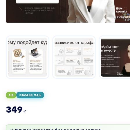
5 Б
ОБЛАКО MAIL
349
₽