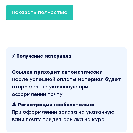
2021 года. Оригинальная стоимость курса у
автора составляет 790 рублей. В магазине
Coursx.net данный материал доступен за 99
Показать полностью
рублей. Обучающий курс входит в рубрику
«Здоровье и Спорт». Другие материалы автора
«Юлия @fitocaps» можно найти через поиск по
сайту.
⚡ Получение материала
Ссылка приходит автоматически
После успешной оплаты материал будет
отправлен на указанную при
оформлении почту.
👤 Регистрация необязательна
При оформлении заказа на указанную
вами почту придет ссылка на курс.