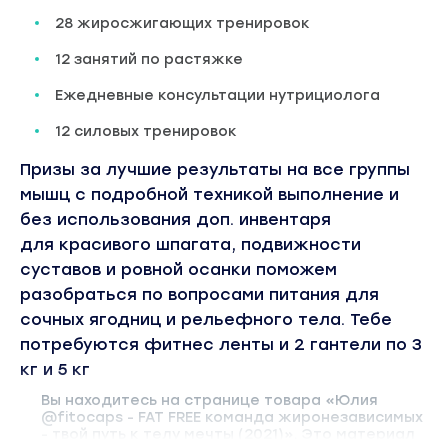
28 жиросжигающих тренировок
12 занятий по растяжке
Ежедневные консультации нутрициолога
12 силовых тренировок
Призы за лучшие результаты на все группы
мышц с подробной техникой выполнение и
без использования доп. инвентаря
для красивого шпагата, подвижности
суставов и ровной осанки поможем
разобраться по вопросами питания для
сочных ягодниц и рельефного тела. Тебе
потребуются фитнес ленты и 2 гантели по 3
кг и 5 кг
Вы находитесь на странице товара «Юлия
@fitocaps - FAT FREE команда жиронезависимых
- твой путь к телу мечты (2021)». Это материал