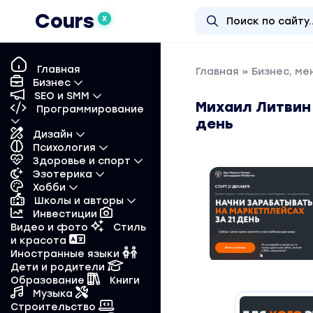
Cours
X
Главная
Главная
»
Бизнес, м
Бизнес
SEO и SMM
Михаил Литвин 
Программирование
день
Дизайн
Психология
Здоровье и спорт
Эзотерика
Хобби
Школы и авторы
Инвестиции
Видео и фото
Стиль
и красота
Иностранные языки
Дети и родители
Образование
Книги
Музыка
Строительство