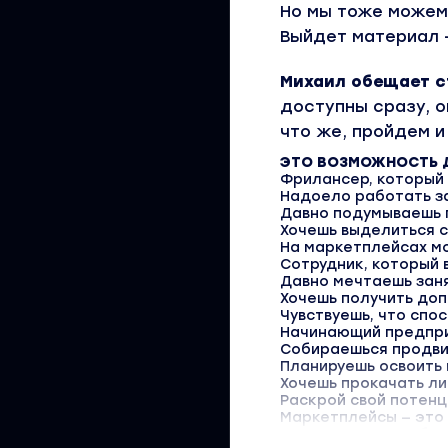
Но мы тоже можем 
Выйдет материал 
Михаил обещает ст
доступны сразу, о
что же, пройдем и
ЭТО
ВОЗМОЖНОСТЬ
Фрилансер, который 
Надоело работать з
Давно подумываешь 
Хочешь выделиться 
На маркетплейсах м
Сотрудник, который 
Давно мечтаешь зан
Хочешь получить до
Чувствуешь, что спо
Начинающий предпр
Собираешься продви
Планируешь освоить
Хочешь прокачать л
Раскрой свой потен
Маркетплейсы — это
Если ты ищешь себя 