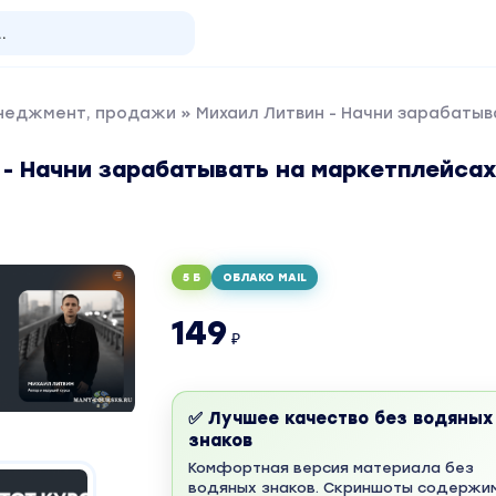
енеджмент, продажи
» Михаил Литвин - Начни зарабатыв
- Начни зарабатывать на маркетплейсах
5 Б
ОБЛАКО MAIL
149
₽
✅ Лучшее качество без водяных
знаков
Комфортная версия материала без
водяных знаков. Скриншоты содержи