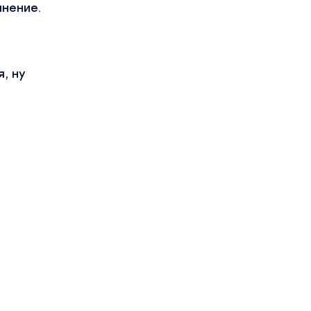
мнение.
, ну