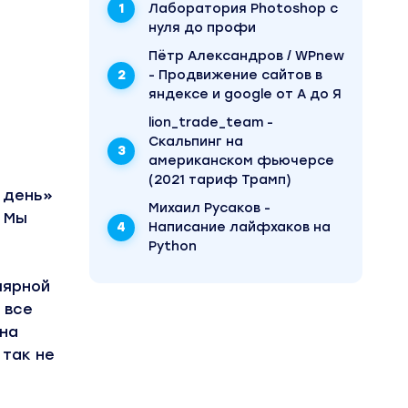
Лаборатория Photoshop с
нуля до профи
Пётр Александров / WPnew
- Продвижение сайтов в
яндексе и google от А до Я
lion_trade_team -
Скальпинг на
американском фьючерсе
(2021 тариф Трамп)
 день»
Михаил Русаков -
. Мы
Написание лайфхаков на
Python
лярной
 все
ана
 так не