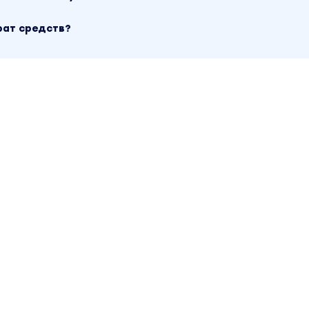
. Другие материалы автора «Михаил Литвин» можно на
йту.
рат средств?