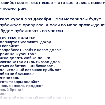
ошибаться и текст выше — это всего лишь наше 
— посмотрим.
арт курса с 21 декабря.
Если материалы будут
публикуем сразу все. А если по мере прохождения
 будем публиковать по частям.
ДЛЯ ТЕБЯ, ЕСЛИ ТЫ:
планирует увеличить доход
а копейки?
попробовать себя в новом деле?
среди конкурентов?
ожно делать любые деньги
всегда хотел открыть свое дело
яться собственным бизнесом?
полнительный источник прибыли?
собен на большее?
иниматель
гать товары онлайн?
 новые каналы продаж?
ичный бренд?
циал
 быстрый и выгодный способ подняться
или своё дело