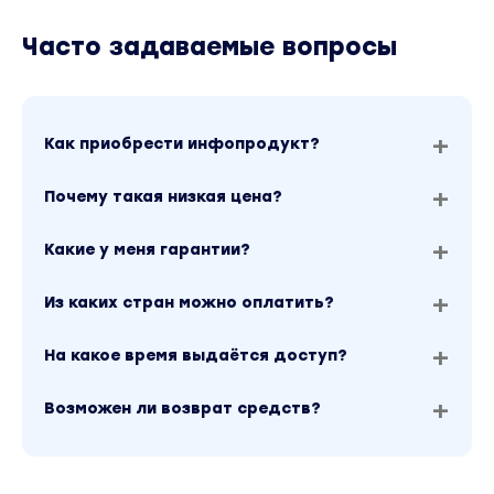
создания сайтов и кучи рассылок.
Часто задаваемые вопросы
И эту технологию я расскажу на своем
интенсиве "Микрозапуск. Первые деньги без
вебинаров".
Как приобрести инфопродукт?
Если ты тоже хочешь проводить микро-
Почему такая низкая цена?
запуски, но:
Ты даже не представляешь с чего
Какие у меня гарантии?
начать и у тебя нет подробной схемы
запуска курсов
Из каких стран можно оплатить?
Ты боишься или не умеешь проводить
продающие вебинары
На какое время выдаётся доступ?
Был неудачный опыт запусков и работы с
продюсерами
Возможен ли возврат средств?
У тебя нет большого бюджета на
рекламу и где найти проверенного
таргетолога ты не знаешь