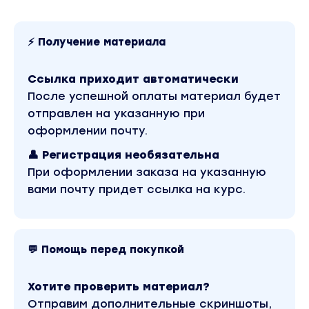
И так я работал 1,5 года с 10 вечера до 2
ночи по будням и если мне сильно везло, то в
⚡ Получение материала
выходные тоже получалось выкроить
несколько часов.
Ссылка приходит автоматически
После успешной оплаты материал будет
Да, я мог все сделать быстрее минимум на
отправлен на указанную при
2-3 мес, но у меня включался
оформлении почту.
перфекционизм и я хотел все сделать
👤 Регистрация необязательна
идеально))
При оформлении заказа на указанную
вами почту придет ссылка на курс.
Я вообще не знал с чего начать, схему
запуска, как сделать востребованный
продукт, как проводить вебинары и как с них
продавать.
💬 Помощь перед покупкой
Я знал что на запуск онлайн-курса нужен
Хотите проверить материал?
большой рекламный бюджет, а у меня его
Отправим дополнительные скриншоты,