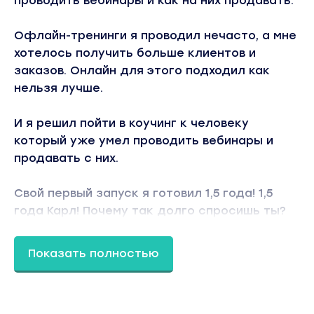
проводить вебинары и как на них продавать.
Офлайн-тренинги я проводил нечасто, а мне
хотелось получить больше клиентов и
заказов. Онлайн для этого подходил как
нельзя лучше.
И я решил пойти в коучинг к человеку
который уже умел проводить вебинары и
продавать с них.
Свой первый запуск я готовил 1,5 года! 1,5
года Карл! Почему так долго спросишь ты?
Все просто. Тогда я работал в найме с 9 утра
Показать полностью
до 6 вечера, приходил домой в 7-8 вечера,
ел, играл с детьми и только в 10 вечера у
меня появлялось время сесть за комп.