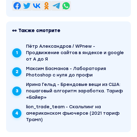
В результате в течение месяца я провел 12
вебинаров и продал на ... 40000 руб.
👀 Также смотрите
Я конечно ожидал других денег честно
говоря :)) Готовить запуск 1,5 года и продать
Пётр Александров / WPnew -
всего на 40000 руб. Если разделить на
Продвижение сайтов в яндексе и google
количество месяцев то получиться 2200 руб
от А до Я
в мес.
Максим Басманов - Лаборатория
Photoshop с нуля до профи
Промоутеры больше зарабатывают
Ирина Гельд - Брендовые вещи из США:
пошаговый алгоритм заработка. Тариф
Хотя, если бы я тогда использовал
«Байер»
технологию микрозапуска и вложил те же 10
lion_trade_team - Скальпинг на
000 руб, то я бы мог уже через 2 недели
американском фьючерсе (2021 тариф
заработать те же 40 000 руб.
Трамп)
Без подготовки и проведения вебинаров,