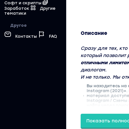
Софт и скрипты
Заработок
Другие
тематики
Другое
Описание
Контакты
FAQ
Сразу для тех, кто
который позволит 
отличными лимита
диалогам.
И не только. Мы от
Вы находитесь на 
Instagram (2021)»
материал доступен
Instagram / Схемы
найти через поиск
Показать полно