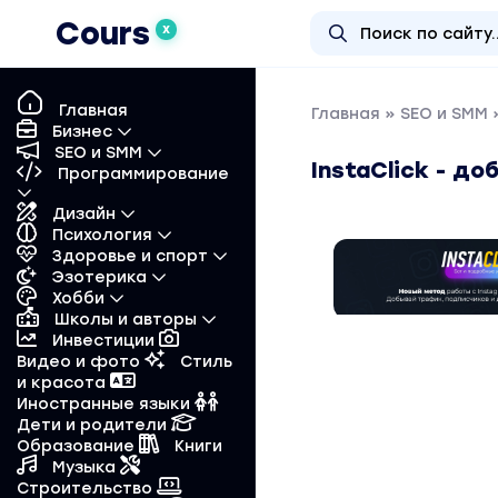
Cours
X
Главная
Главная
»
SEO и SMM
»
Бизнес
SEO и SMM
InstaClick - д
Программирование
Дизайн
Психология
Здоровье и спорт
Эзотерика
Хобби
Школы и авторы
Инвестиции
Видео и фото
Стиль
и красота
Иностранные языки
Дети и родители
Образование
Книги
Музыка
Строительство