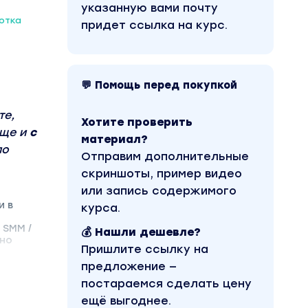
указанную вами почту
отка
придет ссылка на курс.
💬 Помощь перед покупкой
те,
Хотите проверить
еще и
с
материал?
по
Отправим дополнительные
скриншоты, пример видео
или запись содержимого
и в
курса.
 SMM /
💰 Нашли дешевле?
жно
Пришлите ссылку на
предложение —
постараемся сделать цену
ещё выгоднее.