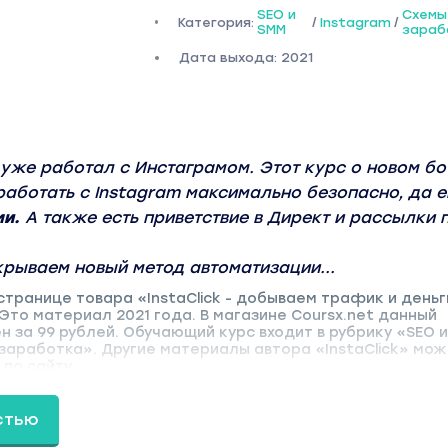
SEO и
Схемы
Категория:
/
Instagram
/
SMM
зараб
Дата выхода: 2021
 уже работал с Инстаграмом. Этот курс о новом бо
работать с Instagram максимально безопасно, да 
ми.
А также есть приветствие в Директ и рассылки 
крываем новый метод автоматизации...
странице товара «InstaClick - добываем трафик и деньг
. Это материал 2021 года. В магазине Coursx.net данный
 за 99 рублей. Обучающий курс входит в рубрику «SEO и
 заработка». Другие материалы автора «InstaClick» мо
 по сайту.
стью