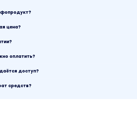
инфопродукт?
ая цена?
нтии?
ожно оплатить?
ыдаётся доступ?
рат средств?