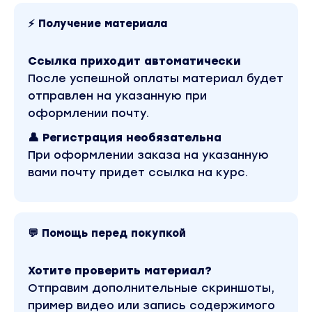
⚡ Получение материала
Вы получили актуальные практические знания 
использовать в работе. Теперь вы умеете прав
Ссылка приходит автоматически
специалиста, чтобы поднять стоимость своих у
После успешной оплаты материал будет
Вы находитесь на странице товара «University / Вла
отправлен на указанную при
материала в лучшем качестве без водяных знако
качества записи можно посмотреть выше. Материал
оформлении почту.
стоимость курса у автора составляет 27022 рубле
за 890 рублей. Обучающий курс входит в рубрику «S
👤 Регистрация необязательна
Другие материалы автора «Влад Ясько» можно найт
При оформлении заказа на указанную
вами почту придет ссылка на курс.
💬 Помощь перед покупкой
Хотите проверить материал?
Отправим дополнительные скриншоты,
пример видео или запись содержимого