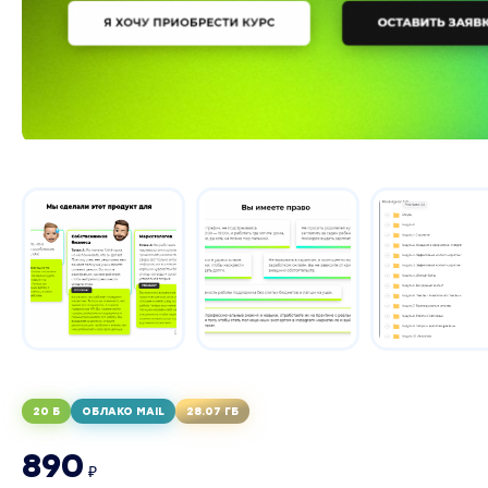
20 Б
ОБЛАКО MAIL
28.07 ГБ
890
₽