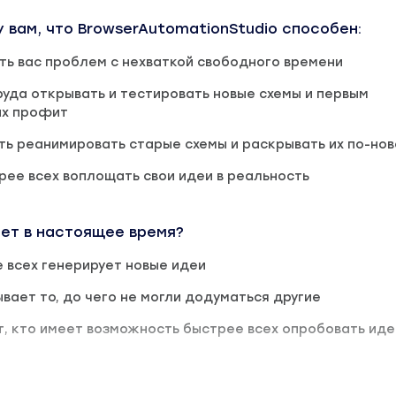
у вам, что BrowserAutomationStudio способен:
ь вас проблем с нехваткой свободного времени
руда открывать и тестировать новые схемы и первым
их профит
ь реанимировать старые схемы и раскрывать их по-но
трее всех воплощать свои идеи в реальность
ает в настоящее время?
е всех генерирует новые идеи
ывает то, до чего не могли додуматься другие
т, кто имеет возможность быстрее всех опробовать иде
ы научитесь использовать возможности среды