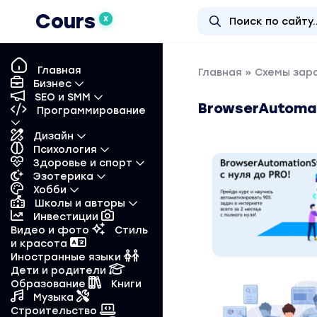
Cours
X
Главная
Главная
»
Схемы зар
Бизнес
SEO и SMM
BrowserAutomat
Программирование
Дизайн
Психология
Здоровье и спорт
Эзотерика
Хобби
Школы и авторы
Инвестиции
Видео и фото
Стиль
и красота
Иностранные языки
Дети и родители
Образование
Книги
Музыка
Строительство