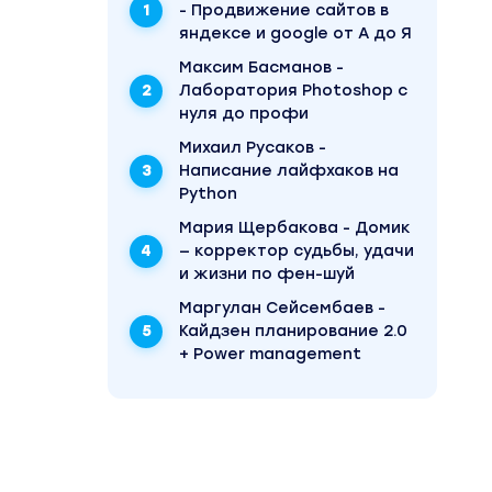
памеры
- Продвижение сайтов в
яндексе и google от А до Я
стью, о
Максим Басманов -
Лаборатория Photoshop с
нуля до профи
ороны и
Михаил Русаков -
Написание лайфхаков на
Python
, с
Мария Щербакова - Домик
— корректор судьбы, удачи
и жизни по фен-шуй
свои
Маргулан Сейсембаев -
Кайдзен планирование 2.0
+ Power management
данной