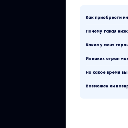
Программа курса
---
В данном блоке мы р
Как приобрести 
конце обучения
Почему такая низк
Список уроков:
Установка и на
Какие у меня гара
Комментарии. О
Из каких стран м
Переменные
Типы данных
На какое время в
Динамическая т
Возможен ли возв
Операторы
Условия
Циклы
Функции