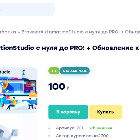
аботка
» BrowserAutomationStudio с нуля до PRO! + Обно
ionStudio с нуля до PRO! + Обновление 
5 Б
ОБЛАКО MAIL
100
₽
В корзину
Купить
Артикул: 731
В наличии
Автор курса: nokia2700