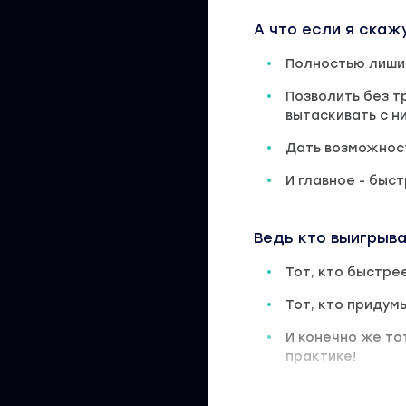
А что если я скаж
Полностью лишит
Позволить без т
вытаскивать с н
Дать возможност
И главное - быс
Ведь кто выигрыв
Тот, кто быстре
Тот, кто придум
И конечно же то
практике!
В данном курсе в