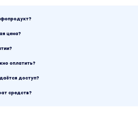
азберем основы основ... посадим дерево, которое взрас
инфопродукт?
ая цена?
стройка среды разработки
нтии?
бщение с пользователем
ожно оплатить?
ыдаётся доступ?
ипизация
рат средств?