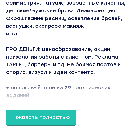
асимметрия, татуаж, возрастные клиенты,
детские/мужские брови. Дезинфекция.
Окрашивание ресниц, осветление бровей,
веснушки, экспресс макияж
и тд...
ПРО ДЕНЬГИ: ценообразование, акции,
психология работы с клиентом. Реклама:
ТАРГЕТ, бартеры и тд. Не боимся постов и
сторис. визуал и идеи контента.
+ пошаговый план из 29 практических
заданий
ИТОГ: вы знаете о бровях всё, у вас готовый
Показать полностью
инстаграм, есть план на будущее. Вы уже
работающий мастер со своими клиентами
Вы находитесь на странице товара «Ilona drozh