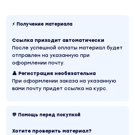
- Обучение Brow мастер». Это версия
материала в лучшем качестве без водяных
знаков. Скриншоты содержимого, платформы и
качества записи можно посмотреть выше.
Материал относится к 2021 году. Оригинальная
⚡ Получение материала
стоимость курса у автора составляет 38000
рублей. В магазине Coursx.net материал
доступен за 149 рублей. Обучающий курс входит
Ссылка приходит автоматически
в рубрику «Стиль и имидж». Другие материалы
После успешной оплаты материал будет
автора «Ilona drozh» можно найти через поиск
по сайту.
отправлен на указанную при
оформлении почту.
👤 Регистрация необязательна
При оформлении заказа на указанную
вами почту придет ссылка на курс.
💬 Помощь перед покупкой
Хотите проверить материал?