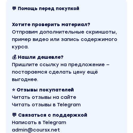
говоря, требуется умение создать
работающий сайт.
💬 Помощь перед покупкой
Последняя часть курса поможет восполнить
этот пробел. Вы на практике увидите, как
Хотите проверить материал?
можно из шаблона, из верстки создать
Отправим дополнительные скриншоты,
полноценную тему для OpenCart 3 и
пример видео или запись содержимого
получить готовый работающий сайт.
курса.
💰 Нашли дешевле?
Бонусы:
Пришлите ссылку на предложение —
HTML для начинающих
постараемся сделать цену ещё
выгоднее.
CSS для начинающих
⭐ Отзывы покупателей
HTML 5. Основы
Читать отзывы на сайте
CSS 3. Основы
Читать отзывы в Telegram
PHP+PHP7+MySQL
💬 Связаться с поддержкой
Написать в Telegram
ООП PHP
admin@coursx.net
Вы находитесь на странице товара