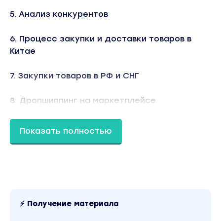
5. Анализ конкурентов
6. Процесс закупки и доставки товаров в
Китае
7. Закупки товаров в РФ и СНГ
8. Дропшиппинг на маркетплейсе
9. Профессия менеджер поставщика
Показать полностью
10. Создание и оформление листинга
11. Упаковка товара для маркетплейсов
12. Подготовка товара на маркетплейсы
⚡ Получение материала
Вы находитесь на странице товара «Арсений