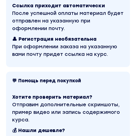
Шульгин - Маркетплейсы Тариф - Стандарт
Ссылка приходит автоматически
(2021)». Это материал 2021 года. В магазине
Coursx.net данный материал доступен за 99
После успешной оплаты материал будет
рублей. Обучающий курс входит в рубрику
отправлен на указанную при
«Бизнес, менеджмент, продажи». Другие
материалы автора «Арсений Шульгин» можно
оформлении почту.
найти через поиск по сайту.
👤 Регистрация необязательна
При оформлении заказа на указанную
вами почту придет ссылка на курс.
💬 Помощь перед покупкой
Хотите проверить материал?
Отправим дополнительные скриншоты,
пример видео или запись содержимого
курса.
💰 Нашли дешевле?