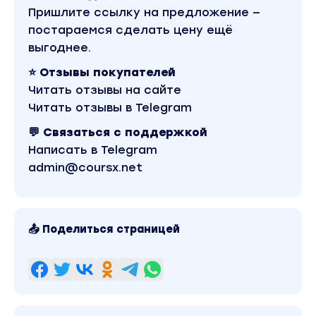
то сказало - да это про меня!
Пришлите ссылку на предложение —
Тебе нужно пройти этот курс, чтобы наконец
постараемся сделать цену ещё
пробудиться!
выгоднее.
Уникальное событие
⭐ Отзывы покупателей
Впервые 4 крупнейших проекта развития
Читать отзывы на сайте
личности в России объединились и создали
Читать отзывы в Telegram
бесплатную программу по духовному росту
и развитию энергетики!
💬 Связаться с поддержкой
1. Центр развития личности "Арканум"
Написать в Telegram
admin@coursx.net
Самый крупный в России и СНГ
эзотерический центр
11 лет работы
📤 Поделиться страницей
Более 260 тыс учеников по всему миру
2. Школа астрологии "Лаборатория жизни"
Крупнейшая в России школа Астрологии