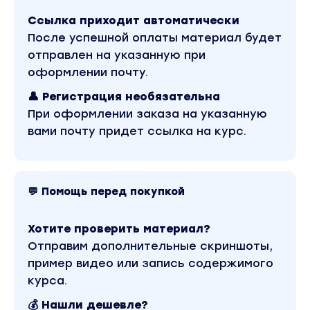
неприятностями в жизни, как с мелкими, так
и крупными?
Ссылка приходит автоматически
После успешной оплаты материал будет
У тебя слабая чувствительность и ты не
отправлен на указанную при
ощущаешь энергии и знаки от
пространства?
оформлении почту.
Часто ли ты болеешь и ощущаешь
👤 Регистрация необязательна
физическую слабость?
При оформлении заказа на указанную
вами почту придет ссылка на курс.
Ощущаешь ли ты, что находишься на низком
уровне энергии, и у тебя нет сил не только
на изменения но и на выживание?
Испытываешь ли ты дискомфорт с тем, что
💬 Помощь перед покупкой
не можешь обеспечить желаемый уровень
финансов для себя и семьи?
Хотите проверить материал?
Думаешь ли ты когда нибудь и том, что тебе
Отправим дополнительные скриншоты,
сложно выстраивать глубокие и
пример видео или запись содержимого
гармоничные отношения с людьми?
курса.
Если отвечая на вопросы, внутри тебя что
💰 Нашли дешевле?