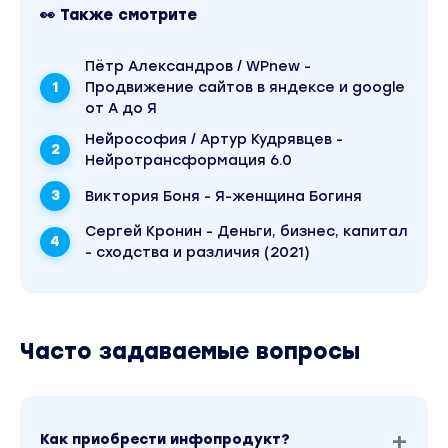
6 лет работы
👀 Также смотрите
Более 90 тыс учеников по всему миру
Пётр Александров / WPnew -
3. MyWay
Продвижение сайтов в яндексе и google
от А до Я
Сообщество осознающих людей
Нейрософия / Артур Кудрявцев -
2 года работы
Нейротрансформация 6.0
Более 36 тыс участников сообщества
Виктория Боня - Я-женщина Богиня
4. Школа "Степень свободы"
Сергей Кронин - Деньги, бизнес, капитал
- сходства и различия (2021)
Школа личностной трансформации на
основе уникального авторского метода
Техники Возврата Управления собой
5 лет работы
Часто задаваемые вопросы
Более 50 тыс учеников
Программа курса
3 дня - базовая часть
Как приобрести инфопродукт?