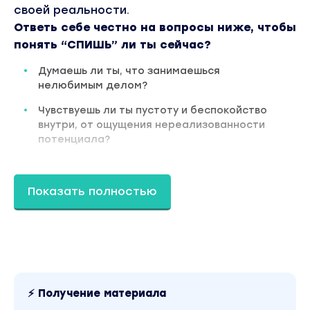
своей реальности.
Ответь себе честно на вопросы ниже, чтобы
понять “СПИШЬ” ли ты сейчас?
Думаешь ли ты, что занимаешься
нелюбимым делом?
Чувствуешь ли ты пустоту и беспокойство
внутри, от ощущения нереализованности
потенциала?
Часто ли тобой управляют обстоятельства
и ты принимаешь навязанные сценарии в
Показать полностью
своей жизни?
Ощущаешь ли ты неуверенность в себе и
сомнения в своих силах?
Чувствуешь ли ты страх и беспокойство по
поводу своего будущего?
⚡ Получение материала
Часто ли ты сталкиваетесь с