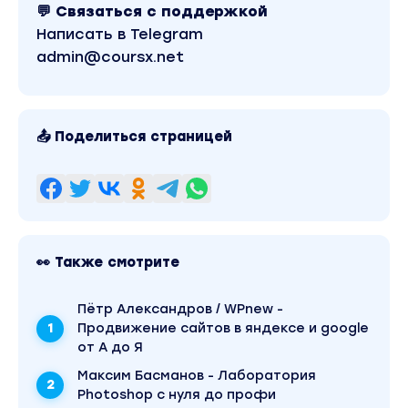
💬 Связаться с поддержкой
Вы узнаете, какие виды и форматы реклам
Написать в Telegram
работают лучше всего;
admin@coursx.net
Научитесь создавать креативные картинки /
рекламных кампаний без ""технического пер
Рассмотрим, как делегировать все это диза
📤 Поделиться страницей
Научитесь писать заголовки и тексты объяв
Узнаете, как писать продающие публикации 
заказы;
Результат:
👀 Также смотрите
Вы научились работать с сервисами создания об
продающих объявлений, создали более 10 разн
Пётр Александров / WPnew -
Теперь ваши объявления будут действительно в
Продвижение сайтов в яндексе и google
результат в виде переходов, заявок, продаж.
от А до Я
Максим Басманов - Лаборатория
Photoshop с нуля до профи