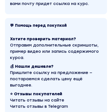
вами почту придет ссылка на курс.
Вы узнаете секрет правильного составления
важными нюансами, чтобы не сливать бюдж
Научитесь, находить тех людей, которым бу
будете получать заказы/продажи, а не просто
💬 Помощь перед покупкой
Узнаете как находить платежеспособную а
Хотите проверить материал?
для продаж на большие чеки;
Отправим дополнительные скриншоты,
Увидите на реальных примерах, как находить
пример видео или запись содержимого
инфобизнеса, офлайн-бизнеса. Теперь вы 
курса.
нишей;
💰 Нашли дешевле?
Пришлите ссылку на предложение —
Результат:
Вы профессионально научитесь работать с ауди
постараемся сделать цену ещё
предложения. Начнете запускать кампании, орие
выгоднее.
⭐ Отзывы покупателей
Читать отзывы на сайте
Читать отзывы в Telegram
Модуль: Создание рекламных материалов