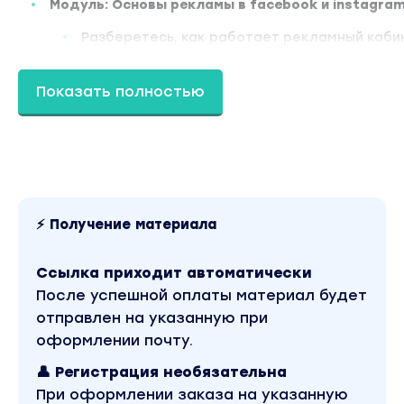
Модуль: Основы рекламы в facebook и instagra
Разберетесь, как работает рекламный каби
настройку и подготовку к работе;
Вы узнаете, что можно делать в Facebook, а 
Показать полностью
блокировкой страницы;
Научитесь работать с инструментом Бизнес
рекламными кампаниями;
Получите все необходимые доступы к рекла
полностью самостоятельно проводить рабо
⚡ Получение материала
Результат:
Ссылка приходит автоматически
Вы разобрались с основами рекламного кабинет
После успешной оплаты материал будет
настройки, обезопасили себя от блокировок, по
отправлен на указанную при
оформлении почту.
👤 Регистрация необязательна
Модуль: Анализ целевой аудитории для реклам
При оформлении заказа на указанную