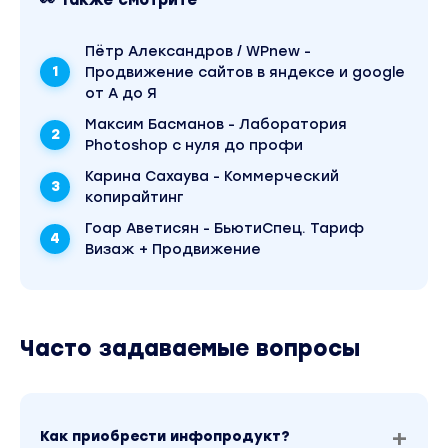
запуска Figma.
Пётр Александров / WPnew -
Модуль 2. Практика создания дизайна.
Продвижение сайтов в яндексе и google
Как скачать и начать пользоваться Figma?
от А до Я
Максим Басманов - Лаборатория
Нюансы перед началом работы.
Photoshop с нуля до профи
Копирование файла библиотеки
Карина Сахаува - Коммерческий
компонентов.
копирайтинг
Настройка содержания блоков.
Гоар Аветисян - БьютиСпец. Тариф
Визаж + Продвижение
Создание сайта из готовых блоков.
Ввод текста.
Добавление изображений.
Часто задаваемые вопросы
Оформление блоков и элементов страниц.
Модуль 3. Пошаговая инструкция создания
дизайна сайта с нуля.
Как приобрести инфопродукт?