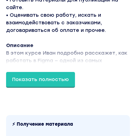
сайте.
• Оценивать свою работу, искать и
взаимодействовать с заказчиками,
договариваться об оплате и прочее.
Описание
В этом курсе Иван подробно расскажет, как
работать в Figma — одной из самых
популярных бесплатных графических
программ, разберет весь ее инструментарий
Показать полностью
и принципы его использования.
Пошагово продемонстрирует создание
продающих сайтов с нуля или с
использованием готовых блоков, делая
акцент на удобном пользовательском
⚡ Получение материала
интерфейсе. Даст базовые знания по