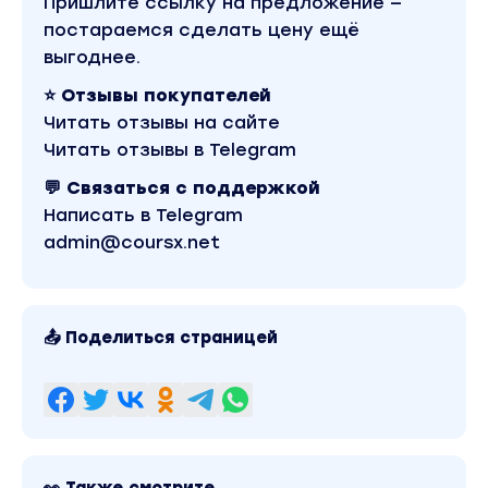
Пришлите ссылку на предложение —
Для закрепления и отработки полученных
постараемся сделать цену ещё
навыков по прохождению каждого модуля
выгоднее.
есть домашние задания. После прохождения
курса выдается диплом.
⭐ Отзывы покупателей
Читать отзывы на сайте
Читать отзывы в Telegram
Учебный план
💬 Связаться с поддержкой
Написать в Telegram
Модуль 1. Введение в профессию.
admin@coursx.net
Об авторе.
Ответы на самые часто задаваемые
вопросы.
📤 Поделиться страницей
Какими бывают веб-дизайнеры?
Основы сайтостроения.
Проектирование продающего сайта.
Минимальные системные требования для
👀 Также смотрите