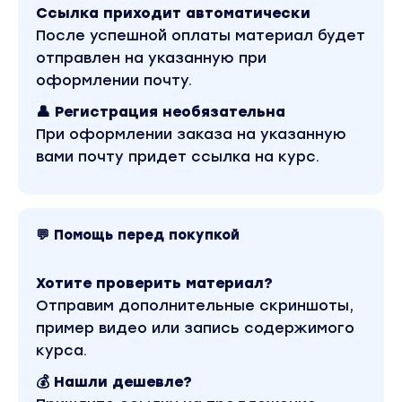
сайтостроению и веб-дизайну, покажет, как
Ссылка приходит автоматически
работать с текстом, цветом, композицией,
После успешной оплаты материал будет
как создавать коммерческие сайты,
отправлен на указанную при
адаптивный дизайн, и многое другое.
оформлении почту.
👤 Регистрация необязательна
Отдельный модуль курса посвящен тому, как
При оформлении заказа на указанную
взаимодействовать с заказчиками,
вами почту придет ссылка на курс.
рассчитывать стоимость своих услуг. Эта
информация будет актуальной для тех, кто
захочет перейти на фриланс и использовать
полученный навык как основной или
💬 Помощь перед покупкой
дополнительный вид деятельности.
Хотите проверить материал?
Информация подается простым языком, все
Отправим дополнительные скриншоты,
этапы работы с программой наглядно
пример видео или запись содержимого
демонстрируются на экране. Курс подойдет
курса.
как новичкам, так и тем, кто уже работает в
💰 Нашли дешевле?
веб-дизайне, но хочет углубить свои знания.