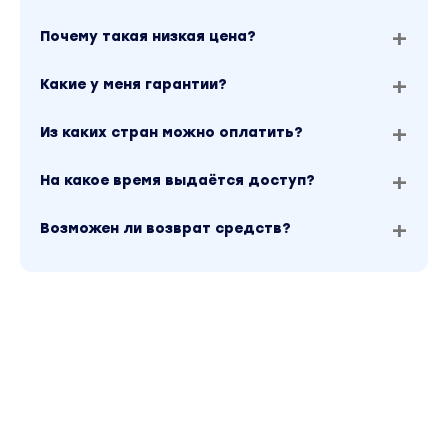
Модуль 4. Справочник Figma.
Почему такая низкая цена?
Как скачать программу?
Какие у меня гарантии?
Как открыть программу?
Из каких стран можно оплатить?
Экран недавно просмотренных файлов.
Поиск файлов.
На какое время выдаётся доступ?
Черновики.
Возможен ли возврат средств?
Панель закладок.
Контекстная панель экрана.
Техническая поддержка в Figma.
Создание новой категории.
Создание нового проекта.
Создание нового файла в программе.