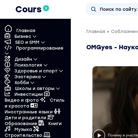
Cours
X
Главная
Главная
»
Соблазнен
Бизнес
SEO и SMM
OMGyes - Наук
Программирование
Дизайн
Психология
Здоровье и спорт
Эзотерика
Хобби
Школы и авторы
Инвестиции
Видео и фото
Стиль
и красота
Иностранные языки
Дети и родители
Образование
Книги
Музыка
Строительство