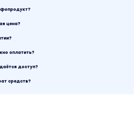
 Зачем мне покупать OMGyes?
инфопродукт?
убликуем общеизвестной информации. Большинст
хник и практик не исследовал никто до нас. Вы п
ая цена?
еи, которые сможете применять в сексуальной жи
рите на уже известные вам приёмы и точно расши
нтии?
 инструментарий.
ожно оплатить?
аших пользовательниц, многие из которых счита
. И 95% отметили, что благодаря материалам OMG
ыдаётся доступ?
изические ощущения. Смысл в том, что всем нам 
рат средств?
ки переведён OMGyes?
переключить язык OMGyes.com, воспользовавшис
изу каждой страницы. Для видеороликов и
имуляторов просто выберите субтитры на нужном
СС» в правом нижнем углу видео.