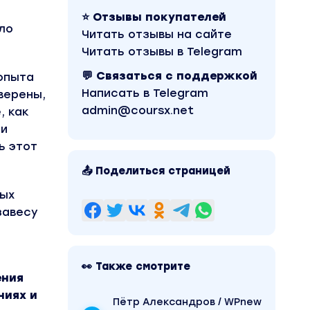
⭐ Отзывы покупателей
ло
Читать отзывы на сайте
Читать отзывы в Telegram
💬 Связаться с поддержкой
 опыта
Написать в Telegram
уверены,
admin@coursx.net
, как
ли
ь этот
📤 Поделиться страницей
ных
завесу
👀 Также смотрите
ения
ниях и
Пётр Александров / WPnew