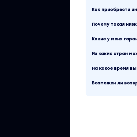
Я и так всё умею!
Как приобрести 
В OMGyes мы не п
описанных нами те
Почему такая низк
новые знания и ид
по-новому посмот
Какие у меня гара
свой сексуальный
Из каких стран м
Мы опросили 887 н
опытными в сексе
На какое время в
испытали новые ф
Возможен ли возв
есть что узнать.
На какие ещё язы
Вы можете легко 
языковым меню вн
интерактивных ст
языке, нажав на «