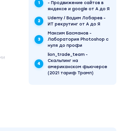
- Продвижение сайтов в
яндексе и google от А до Я
Udemy / Вадим Лобарев -
ИТ рекрутинг от А до Я
Максим Басманов -
Лаборатория Photoshop с
нуля до профи
lion_trade_team -
ми
Скальпинг на
американском фьючерсе
(2021 тариф Трамп)
 данный
мерно
е —