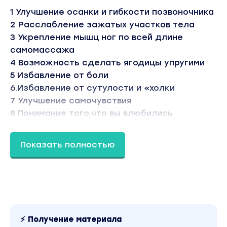
1 Улучшение осанки и гибкости позвоночника
2 Расслабление зажатых участков тела
3 Укрепление мышц ног по всей длине
самомассажа
4 Возможность сделать ягодицы упругими
5 Избавление от боли
6.Избавление от сутулости и «холки
7 Улучшение самочувствия
8 Понимание того,что вы влюбились
в тренировки
Вы находитесь на странице товара «Анастасия
Показать полностью
Лунегова - Базовый 2.0. Идеальный комплекс
упражнений для всего тела с собственным
весом». Это материал 2021 года. Оригинальная
стоимость курса у автора составляет 3500
рублей. В магазине Coursx.net данный материал
доступен за 149 рублей. Обучающий курс входит
в рубрику «Здоровье и Спорт / Саморазвитие и
мотивация». Другие материалы автора
⚡ Получение материала
«Анастасия Лунегова» можно найти через