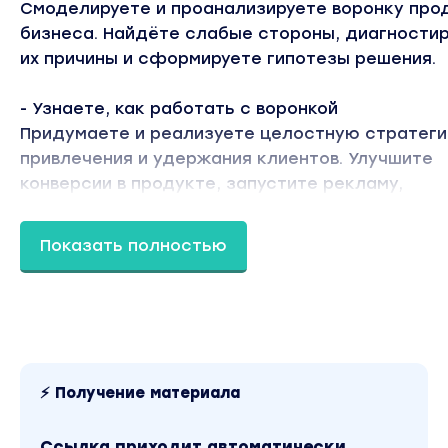
Смоделируете и проанализируете воронку пр
бизнеса. Найдёте слабые стороны, диагности
их причины и сформируете гипотезы решения.
- Узнаете, как работать с воронкой
Придумаете и реализуете целостную стратег
привлечения и удержания клиентов. Улучшите
конверсии в продукте, запустите рекламу,
проанализируете её эффективность.
Показать полностью
- Научитесь управлять маркетингом
Сможете организовать команду и быть ценным
игроком. Правильно ставить задачи и принимат
результаты работы. Отвечать за бюджеты и
взаимодействовать с подрядчиками.
⚡ Получение материала
ПРОГРАММА ОБУЧЕНИЯ:
1. Введение в маркетинг: бесплатный курс
Ссылка приходит автоматически