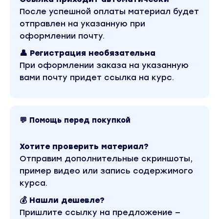
15 часов
После успешной оплаты материал будет
Вы попробуете себя в роли интернет-маркетол
отправлен на указанную при
которому всё нужно делать самому.
оформлении почту.
— Качественные и количественные исследован
👤 Регистрация необязательна
аудитории
При оформлении заказа на указанную
— Анализ рынка
вами почту придет ссылка на курс.
— Сегментация и позиционирование
— Product-market fit и прототип продукта
— Реклама и креатив
— Метрики бизнеса и маркетинга
💬 Помощь перед покупкой
Хотите проверить материал?
2. Маркетинговая воронка и основы аналитики
Отправим дополнительные скриншоты,
20 часов
пример видео или запись содержимого
Вы научитесь анализировать здоровье бизнеса
курса.
выявлять проблемные места и формулировать
💰 Нашли дешевле?
гипотезы.
Пришлите ссылку на предложение —
— Экономика бизнеса и продукта