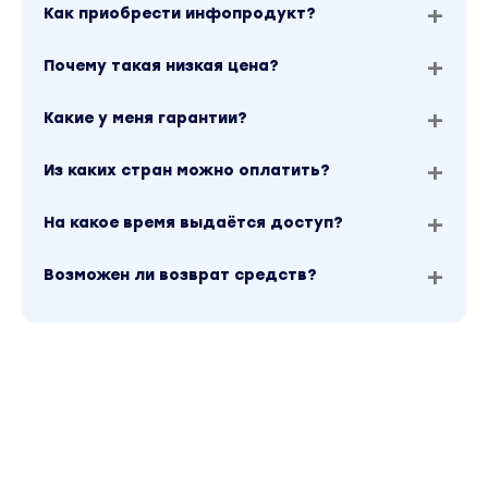
Как приобрести инфопродукт?
— Стратегия запуска
— Стратегия оптимизации
Почему такая низкая цена?
— Яндекс.Метрика
— Ретаргетинг
Какие у меня гарантии?
6. Google Ads
Из каких стран можно оплатить?
20 часов
Вы научитесь запускать и оптимизировать
На какое время выдаётся доступ?
рекламные кампании в Google Ads.
— Сбор семантического ядра
Возможен ли возврат средств?
— Рекламный кабинет
— Стратегия запуска
— Стратегия оптимизации
— Google Analytics
— Ретаргетинг
7. Реклама во ВКонтакте