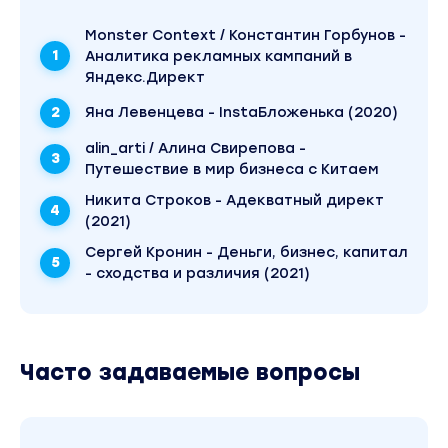
4. Оптимизация продукта
Monster Context / Константин Горбунов -
20 часов
Аналитика рекламных кампаний в
Вы сможете выявлять проблемы в продукте на
Яндекс.Директ
основе аналитики и исследований, разрабаты
Яна Левенцева - InstaБложенька (2020)
решения и улучшать пользовательский опыт.
— Продуктовый цикл
alin_arti / Алина Свирепова -
— Customer Journey Map
Путешествие в мир бизнеса с Китаем
— Методики улучшения конверсий
Никита Строков - Адекватный директ
— Minimum Viable Products
(2021)
— Составление PRD
Сергей Кронин - Деньги, бизнес, капитал
— Коммуникация с разработкой
- сходства и различия (2021)
5. Яндекс.Директ
20 часов
Вы научитесь запускать и оптимизировать
Часто задаваемые вопросы
рекламные кампании в Яндекс.Директ.
— Сбор семантического ядра
— Рекламный кабинет