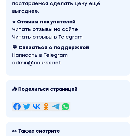
постараемся сделать цену ещё
— Путь пользователя и маркетинговая воронка
выгоднее.
— Юнит-экономика
— Аналитика с помощью Google Sheets
⭐ Отзывы покупателей
— Сегментирование и когортный анализ
Читать отзывы на сайте
Читать отзывы в Telegram
3.
Бренд
💬 Связаться с поддержкой
40 часов
Написать в Telegram
Вы научитесь анализировать бренд,
admin@coursx.net
разрабатывать стратегию и делать так, чтобы
бренд оживал в продукте и в коммуникациях.
— Роль брендинга в маркетинге
— Стратегический анализ
📤 Поделиться страницей
— Исследование ЦА методом глубинных интерв
— Позиционирование и стратегия бренда
— Платформа бренда
— Портрет ЦА и инсайт
— Брифинг на айдентику
👀 Также смотрите