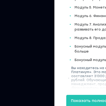
Модуль 5. Монет
Модуль 6. Финан
Модуль 7. Анали
развивать его д
Модуль 8. Прода
Бонусный модуль
больше
Бонусный модуль
Вы находитесь на 
Платинум». Это ма
составляет 31300 
рублей. Обучающий
менеджмент, прод
@irina.krinitsa» м
Показать полно