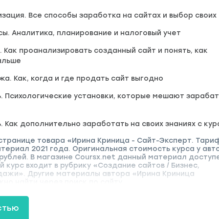
изация. Все способы заработка на сайтах и выбор своих
сы. Аналитика, планирование и налоговый учет
з. Как проанализировать созданный сайт и понять, как
альше
жа. Как, когда и где продать сайт выгодно
. Психологические установки, которые мешают зараба
. Как дополнительно заработать на своих знаниях с кур
странице товара «Ирина Криница - Сайт-Эксперт. Тариф
териал 2021 года. Оригинальная стоимость курса у авт
рублей. В магазине Coursx.net данный материал доступе
 курс входит в рубрику «Создание сайтов / Бизнес,
ажи». Другие материалы автора «Ирина Криница
ожно найти через поиск по сайту.
стью