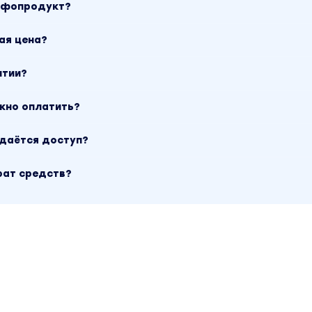
инфопродукт?
ая цена?
нтии?
ожно оплатить?
ыдаётся доступ?
рат средств?