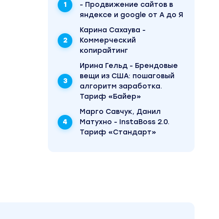
- Продвижение сайтов в
яндексе и google от А до Я
Карина Сахаува -
Коммерческий
копирайтинг
Ирина Гельд - Брендовые
вещи из США: пошаговый
алгоритм заработка.
Тариф «Байер»
Марго Савчук, Данил
Матухно - InstaBoss 2.0.
Тариф «Стандарт»