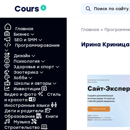
Cours
X
Главная
Главная
»
Программи
Бизнес
SEO и SMM
Ирина Криница 
Программирование
Дизайн
Психология
Здоровье и спорт
Эзотерика
Хобби
Школы и авторы
Инвестиции
Видео и фото
Стиль
и красота
Иностранные языки
Дети и родители
Образование
Книги
Музыка
Строительство