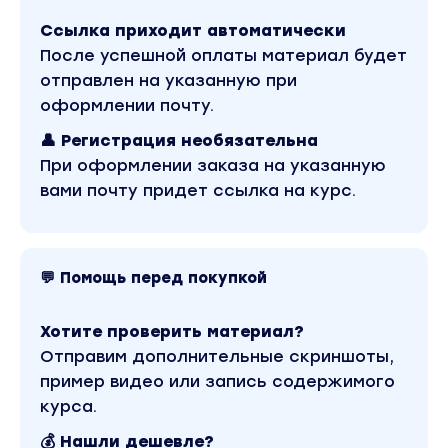
Вы находитесь на странице товара «Евгений
Мясников - Как лечатся врачи. Правда, скрытая
Ссылка приходит автоматически
от пациентов (2020)». Это материал 2020 года.
Оригинальная стоимость курса у автора
После успешной оплаты материал будет
составляет 660 рублей. В магазине Coursx.net
отправлен на указанную при
данный материал доступен за 99 рублей.
Обучающий курс входит в рубрику «Здоровье и
оформлении почту.
Спорт». Другие материалы автора «Евгений
Мясников» можно найти через поиск по сайту.
👤 Регистрация необязательна
При оформлении заказа на указанную
вами почту придет ссылка на курс.
💬 Помощь перед покупкой
Хотите проверить материал?
Отправим дополнительные скриншоты,
пример видео или запись содержимого
курса.
💰 Нашли дешевле?