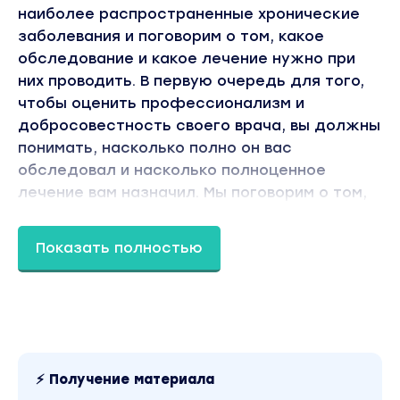
наиболее распространенные хронические
заболевания и поговорим о том, какое
обследование и какое лечение нужно при
них проводить. В первую очередь для того,
чтобы оценить профессионализм и
добросовестность своего врача, вы должны
понимать, насколько полно он вас
обследовал и насколько полноценное
лечение вам назначил. Мы поговорим о том,
какие противопоказания имеются у
наиболее популярных препаратов, и о том,
Показать полностью
какие препараты нельзя сочетать друг с
другом. Короче говоря, мы с вами обсудим
много полезного и нужного.
Дата написания: 2020
Объем: 250 стр. 14 иллюстраций
⚡ Получение материала