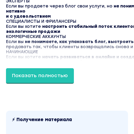
ЭКСПЕРТЫ
Если вы продаете через блог свои услуги, но
не поним
нативно
и с удовольствием
СПЕЦИАЛИСТЫ И ФРИЛАНСЕРЫ
Если вы хотите
настроить стабильный поток клиенто
экологичные продажи
КОММЕРЧЕСКИЕ АККАУНТЫ
Если вы
не понимаете, как упаковать блог, выстроить
продавать так, чтобы клиенты возвращались снова и
НАЧИНАЮЩИЕ
Если вы хотите
начать развиваться в онлайне
и созда
привлекать новых клиентов и
обеспечит финансовую 
Вы находитесь на странице товара «Татьяна Мирон
База». Это версия материала в лучшем качестве б
Показать полностью
Скриншоты содержимого, платформы и качества 
посмотреть выше. Материал относится к 2022 году
стоимость курса у автора составляет 13900 рублей
материал доступен за 590 рублей. Обучающий курс
SMM / Instagram / Бизнес, менеджмент, продажи».
автора «Татьяна Миронова» можно найти через пои
⚡ Получение материала