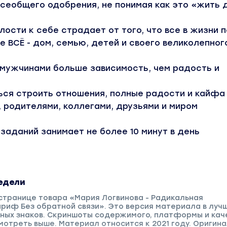
 всеобщего одобрения, не понимая как это «жить 
алости к себе страдает от того, что все в жизни 
бе ВСЁ - дом, семью, детей и своего великолепног
с мужчинами больше зависимость, чем радость и
иться строить отношения, полные радости и кайфа
 родителями, коллегами, друзьями и миром
заданий занимает не более 10 минут в день
едели
 странице товара «Мария Логвинова - Радикальная
ариф Без обратной связи». Это версия материала в луч
яных знаков. Скриншоты содержимого, платформы и кач
отреть выше. Материал относится к 2021 году. Оригин