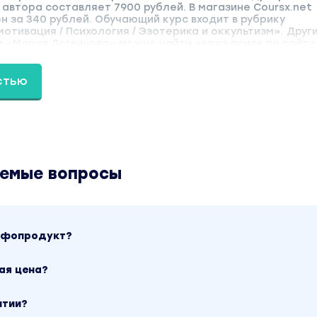
 автора составляет 7900 рублей. В магазине Coursx.net
 за 340 рублей. Обучающий курс входит в рубрику
отивация / Психология / Эзотерика и оккультизм». Друг
 «Мария Логвинова» можно найти через поиск по сайту.
стью
аемые вопросы
инфопродукт?
ая цена?
нтии?