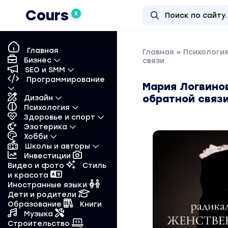
Cours
X
Главная
Главная
»
Психологи
Бизнес
связи
SEO и SMM
Программирование
Мария Логвино
обратной связ
Дизайн
Психология
Здоровье и спорт
Эзотерика
Хобби
Школы и авторы
Инвестиции
Видео и фото
Стиль
и красота
Иностранные языки
Дети и родители
Образование
Книги
Музыка
Строительство