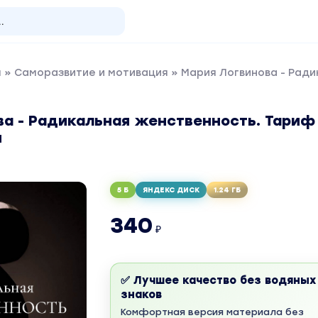
я
»
Саморазвитие и мотивация
» Мария Логвинова - Рад
ва - Радикальная женственность. Тариф
и
5 Б
ЯНДЕКС ДИСК
1.24 ГБ
340
₽
✅ Лучшее качество без водяных
знаков
Комфортная версия материала без