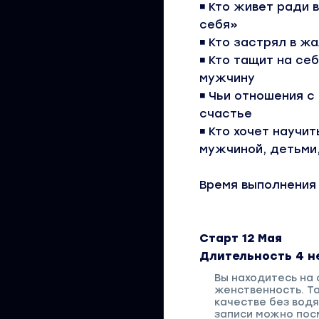
◾️ Кто живет ради
себя»
◾️ Кто застрял в ж
◾️ Кто тащит на се
мужчину⠀
◾️ Чьи отношения 
счастье⠀
◾️ Кто хочет науч
мужчиной, детьми,
Время выполнения 
Старт 12 Мая
Длительность 4 н
Вы находитесь на
женственность. Т
качестве без вод
записи можно посм