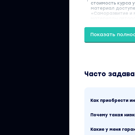
стоимость курса у
материал доступен
«Саморазвитие и м
материалы автора
Показать полно
Часто задав
Как приобрести 
Почему такая низк
Какие у меня гара