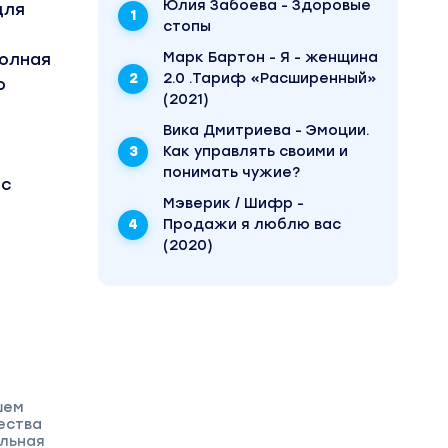
Юлия Забоева - Здоровые
для
стопы
Марк Бартон - Я - женщина
полная⠀
2.0 .Тариф «Расширенный»
о
(2021)
Вика Дмитриева - Эмоции.
Как управлять своими и
понимать чужие?
 с
Мэверик / Шифр -
Продажи я люблю вас
(2020)
шем
ества
альная