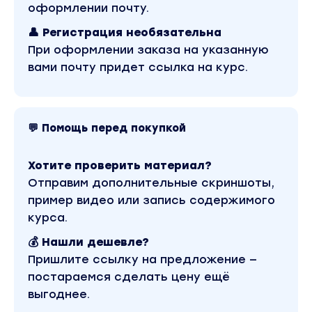
РЕЗУЛЬТАТ
оформлении почту.
Поймёшь чёткий план как много
👤 Регистрация необязательна
зарабатывать и овладеешь привычками
При оформлении заказа на указанную
успешного контент-директора
вами почту придет ссылка на курс.
1. Как быть успешным контент-директором
2. Установки, страхи и убеждения, которые
мешают много зарабатывать контент-
директору
💬 Помощь перед покупкой
3. Как поставить финансовую цель и
достичь её
Хотите проверить материал?
Отправим дополнительные скриншоты,
1. Что такое контент и кто стоит за его
пример видео или запись содержимого
созданием. Профессия контент-директор.
курса.
2. Что необходимо узнать о клиенте при
💰 Нашли дешевле?
первой встрече. Базовая информация для
Пришлите ссылку на предложение —
создания контента.
постараемся сделать цену ещё
3. Подписчики и конкуренты: как
выгоднее.
окружающая среда формирует контент.