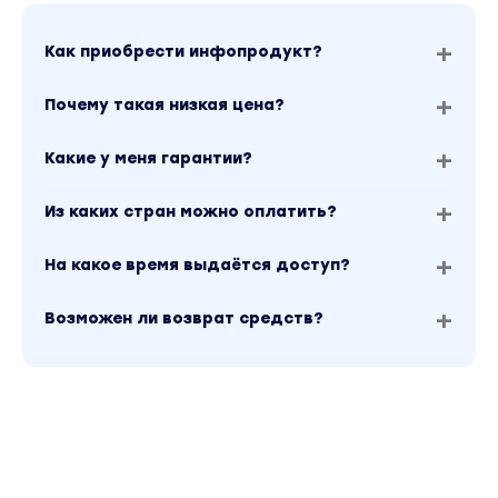
2. Как подготовить камеру к съемке видео
3. Сценарий: как облегчить работу и
Как приобрести инфопродукт?
продумать все до мелочей
4. Стабилизация и методы съемки
Почему такая низкая цена?
5. Замедленная съемка как лучший способ
Какие у меня гарантии?
запечатлеть момент и передать его
атмосферу
Из каких стран можно оплатить?
6. Таймлапсы и гиперлапсы: техники
видеосъемки для передачи длительных
На какое время выдаётся доступ?
процессов
7. Гид по актуальным приложениям для
Возможен ли возврат средств?
съемки: превратите свой смартфон в
профессиональную видеокамеру
8. Оптимизация свободного места в
телефоне
Модуль 4.3
1. Монтаж: обзор лучших редакторов для