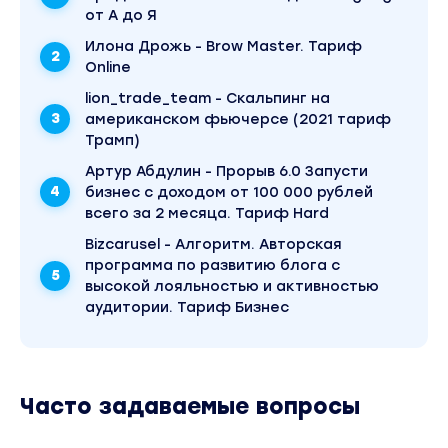
от А до Я
3. Экспозиция и фокус: что позволяет
акцентировать внимание на нужных участках
Илона Дрожь - Brow Master. Тариф
Online
кадра
4. Композиция фотографии: как донести
lion_trade_team - Скальпинг на
американском фьючерсе (2021 тариф
главную идею своему зрителю
Трамп)
5. Лучшие приложения для съемки фото: как
выжать из вашего телефона максимум
Артур Абдулин - Прорыв 6.0 Запусти
бизнес с доходом от 100 000 рублей
6. Как обрабатывать фотографии для
всего за 2 месяца. Тариф Hard
Instagram: тенденции и лучшие мобильные
Bizcarusel - Алгоритм. Авторская
редакторы
программа по развитию блога с
7. Встречают по обложке: как красиво
высокой лояльностью и активностью
составлять ленту в Инстаграм, чтобы все
аудитории. Тариф Бизнес
фото сочетались между собой.
Модуль 4.2
1. Насмотренность, как важнейшая
Часто задаваемые вопросы
компетенция профессии: ресурсы с идеями
для контента