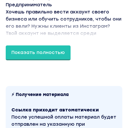
Предприниматель
Хочешь правильно вести аккаунт своего
бизнеса или обучить сотрудников, чтобы они
его вели? Нужны клиенты из Инстаграм?
Твой аккаунт не выделяется среди
остальных?
Блогер / эксперт
Показать полностью
Хочешь задавать тренды и создавать
уникальный контент? Хочешь начать
зарабатывать
со своего блога? Не знаешь, что снимать,
чтобы людям было интересно?
⚡ Получение материала
Программа курса
Ссылка приходит автоматически
1. МЫШЛЕНИЕ УСПЕШНОГО КОНТЕНТ-
После успешной оплаты материал будет
ДИРЕКТОРА
отправлен на указанную при