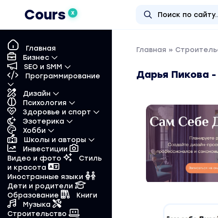
Cours
X
Главная
Главная
»
Строитель
Бизнес
SEO и SMM
Дарья Пикова 
Программирование
Дизайн
Психология
Здоровье и спорт
Эзотерика
Хобби
Школы и авторы
Инвестиции
Видео и фото
Стиль
и красота
Иностранные языки
Дети и родители
Образование
Книги
Музыка
Строительство