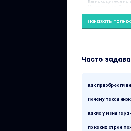
Вы находитесь на
Интерьера». Это в
Скриншоты содерж
Материал относитс
Показать полно
рублей. Обучающий
Дизайн». Другие 
сайту.
Часто задав
Как приобрести 
Почему такая низк
Какие у меня гара
Из каких стран м